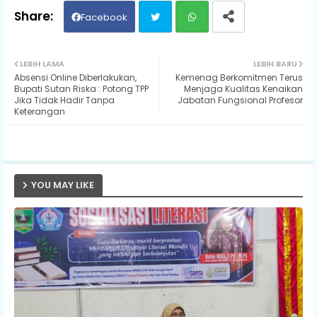
Facebook
Twit
Wh
LEBIH LAMA
LEBIH BARU
Absensi Online Diberlakukan,
Kemenag Berkomitmen Terus
ter
ats
Bupati Sutan Riska : Potong TPP
Menjaga Kualitas Kenaikan
Jika Tidak Hadir Tanpa
Jabatan Fungsional Profesor
Keterangan
ap
p
YOU MAY LIKE