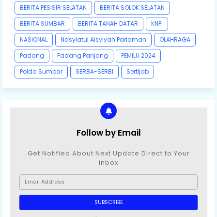
BERITA PESISIR SELATAN
BERITA SOLOK SELATAN
BERITA SUMBAR
BERITA TANAH DATAR
KNPI
NASIONAL
Nasyiatul Aisyiyah Pariaman
OLAHRAGA
Padang
Padang Panjang
PEMILU 2024
Polda Sumbar
SERBA-SERBI
Sertijab
Follow by Email
Get Notified About Next Update Direct to Your
inbox