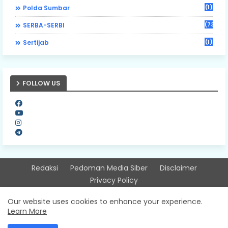
(1)
Polda Sumbar
(73)
SERBA-SERBI
(1)
Sertijab
FOLLOW US
Redaksi
Pedoman Media Siber
Disclaimer
Privacy Policy
Design by -
Free Blogger Templates
| Distributed by
Our website uses cookies to enhance your experience.
Learn More
Sitinjausumbarnews