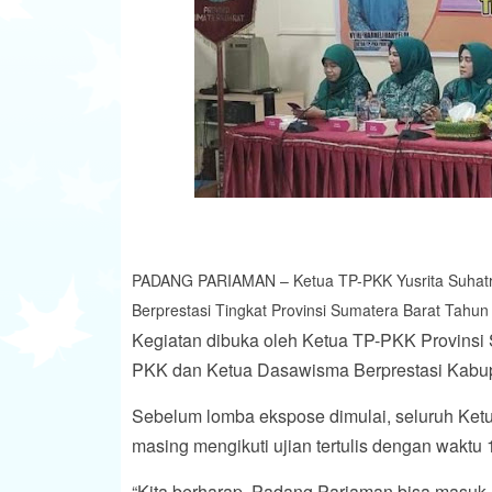
PADANG PARIAMAN – Ketua TP-PKK Yusrita Suhatri
Berprestasi Tingkat Provinsi Sumatera Barat Tahun
Kegiatan dibuka oleh Ketua TP-PKK Provinsi S
PKK dan Ketua Dasawisma Berprestasi Kabup
Sebelum lomba ekspose dimulai, seluruh Ket
masing mengikuti ujian tertulis dengan waktu 
“Kita berharap, Padang Pariaman bisa masuk 