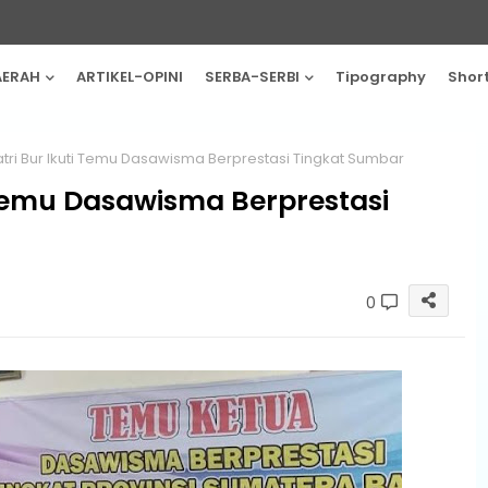
AERAH
ARTIKEL-OPINI
SERBA-SERBI
Tipography
Shor
atri Bur Ikuti Temu Dasawisma Berprestasi Tingkat Sumbar
i Temu Dasawisma Berprestasi
0