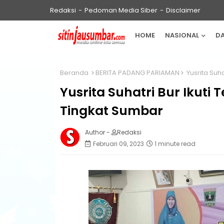
Redaksi
Pedoman Media Siber
Disclaimer
HOME
NASIONAL
D
Beranda
BERITA PADANG PARIAMAN
Yusrita Suh
Yusrita Suhatri Bur Ikut
Tingkat Sumbar
Author -
Redaksi
Februari 09, 2023
1 minute read