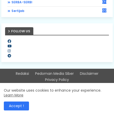
(73)
SERBA-SERBI
(1)
Sertijab
FOLLOW US
Redaksi
Pedoman Media Siber
Disclaimer
Privacy Policy
Design by -
Free Blogger Templates
| Distributed by
Our website uses cookies to enhance your experience.
Learn More
Sitinjausumbarnews
Accept !