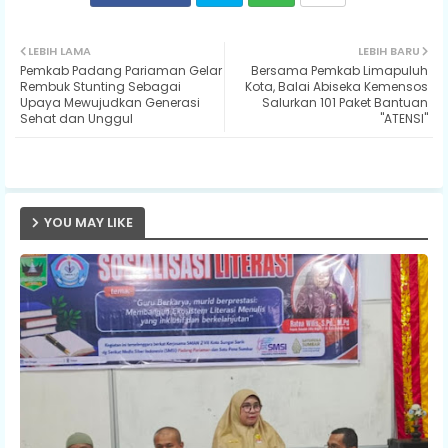
Twit
Wh
LEBIH LAMA
LEBIH BARU
Pemkab Padang Pariaman Gelar
Bersama Pemkab Limapuluh
ter
ats
Rembuk Stunting Sebagai
Kota, Balai Abiseka Kemensos
Upaya Mewujudkan Generasi
Salurkan 101 Paket Bantuan
Sehat dan Unggul
"ATENSI"
ap
p
YOU MAY LIKE