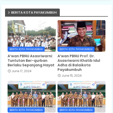
BERITA KOTA PAYAKUMBUH
BERITA KOTA PAYAKUMBUH
BERITA KOTA PAYAKUMBUH
A’wan PBNU Asasriwarni:
A’wan PBNU Prof. Dr.
Tuntutan Ber-qurban
Asasriwarni Khatib Idul
Berlaku Sepanjang Hayat
Adha di Balaikota
Payakumbuh
June 17, 2024
June 15, 2024
BERITA KOTA PAYAKUMBUH
BERITA KOTA PAYAKUMBUH