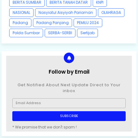
BERITA SUMBAR
BERITA TANAH DATAR
KNPI
NASIONAL
Nasyiatul Aisyiyah Pariaman
OLAHRAGA
Padang
Padang Panjang
PEMILU 2024
Polda Sumbar
SERBA-SERBI
Sertijab
Follow by Email
Get Notified About Next Update Direct to Your
inbox
* We promise that we don't spam !