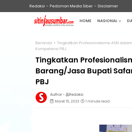
Redaksi
Pedoman Media Siber
Disclaimer
HOME
NASIONAL
D
Beranda
Tingkatkan Profesionalisme ASN dalam
Kompetensi PBJ
Tingkatkan Profesionali
Barang/Jasa Bupati Safa
PBJ
Author -
Redaksi
Maret 15, 2023
1 minute read