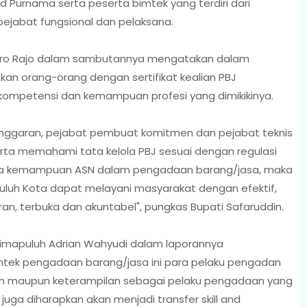
id Purnama serta peserta bimtek yang terdiri dari
pejabat fungsional dan pelaksana.
ndaro Rajo dalam sambutannya mengatakan dalam
n orang-orang dengan sertifikat kealian PBJ
kompetensi dan kemampuan profesi yang dimikikinya.
anggaran, pejabat pembuat komitmen dan pejabat teknis
erta memahami tata kelola PBJ sesuai dengan regulasi
tnya kemampuan ASN dalam pengadaan barang/jasa, maka
uluh Kota dapat melayani masyarakat dengan efektif,
an, terbuka dan akuntabel", pungkas Bupati Safaruddin.
imapuluh Adrian Wahyudi dalam laporannya
tek pengadaan barang/jasa ini para pelaku pengadan
an maupun keterampilan sebagai pelaku pengadaan yang
juga diharapkan akan menjadi transfer skill and