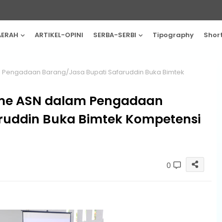
AERAH
ARTIKEL-OPINI
SERBA-SERBI
Tipography
Shor
 Pengadaan Barang/Jasa Bupati Safaruddin Buka Bimtek
sme ASN dalam Pengadaan
ruddin Buka Bimtek Kompetensi
0