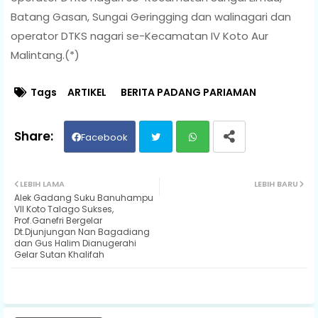
Batang Gasan, Sungai Geringging dan walinagari dan
operator DTKS nagari se-Kecamatan IV Koto Aur
Malintang.(*)
Tags
ARTIKEL
BERITA PADANG PARIAMAN
Facebook
Twit
Wh
LEBIH LAMA
LEBIH BARU
Alek Gadang Suku Banuhampu
ter
ats
VII Koto Talago Sukses,
Prof.Ganefri Bergelar
Dt.Djunjungan Nan Bagadiang
ap
dan Gus Halim Dianugerahi
Gelar Sutan Khalifah
p