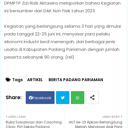
DPMPTP Zizi Rizki Aktawira melaporkan bahwa Kegiatan
ini bersumber dari DAK Non Fisik tahun 2023.
Kegiatan yang berlangsung selama 3 hari yang dimulai
pada tanggal 22-25 juni ini, menyasar para pelaku
ekonomi industri kecil menengah, dari berbagai jenis
usaha di Kabupaten Padang Pariaman dengan jumlah
peserta sebanyak 90 orang. (rel)
Tags
ARTIKEL
BERITA PADANG PARIAMAN
Facebook
Twit
Wh
LEBIH LAMA
LEBIH BARU
Buka Sosialisasi dan Coaching
HUT ke-23 Apkasi Berlangsung
ter
ats
Clinic, PLH Sekda Padang
Meriah, Mendagri Ajak Para