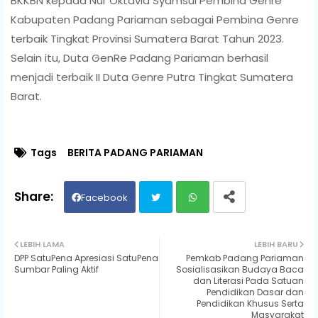
BKKBN kepada Nur Oktavia Syamsul Pembina Genre
Kabupaten Padang Pariaman sebagai Pembina Genre
terbaik Tingkat Provinsi Sumatera Barat Tahun 2023.
Selain itu, Duta GenRe Padang Pariaman berhasil
menjadi terbaik II Duta Genre Putra Tingkat Sumatera
Barat.
Tags
BERITA PADANG PARIAMAN
Facebook
Twit
Wh
LEBIH LAMA
LEBIH BARU
DPP SatuPena Apresiasi SatuPena
Pemkab Padang Pariaman
ter
ats
Sumbar Paling Aktif
Sosialisasikan Budaya Baca
dan Literasi Pada Satuan
Pendidikan Dasar dan
ap
Pendidikan Khusus Serta
Masyarakat