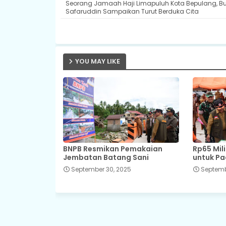
Seorang Jamaah Haji Limapuluh Kota Bepulang, Bu
Safaruddin Sampaikan Turut Berduka Cita
YOU MAY LIKE
BNPB Resmikan Pemakaian
Rp65 Mil
Jembatan Batang Sani
untuk P
September 30, 2025
Septemb