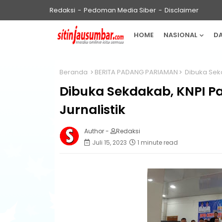
Redaksi
Pedoman Media Siber
Disclaimer
HOME
NASIONAL
D
Beranda
BERITA PADANG PARIAMAN
Dibuka Sekd
Dibuka Sekdakab, KNPI P
Jurnalistik
Author -
Redaksi
Juli 15, 2023
1 minute read