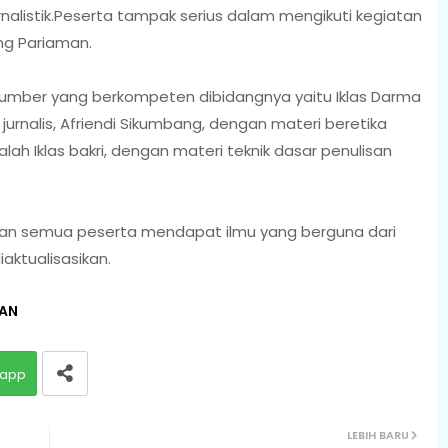
alistik.Peserta tampak serius dalam mengikuti kegiatan
ng Pariaman.
umber yang berkompeten dibidangnya yaitu Iklas Darma
jurnalis, Afriendi Sikumbang, dengan materi beretika
lah Iklas bakri, dengan materi teknik dasar penulisan
an semua peserta mendapat ilmu yang berguna dari
iaktualisasikan.
MAN
app
LEBIH BARU