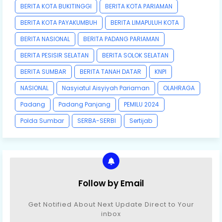
BERITA KOTA BUKITINGGI
BERITA KOTA PARIAMAN
BERITA KOTA PAYAKUMBUH
BERITA LIMAPULUH KOTA
BERITA NASIONAL
BERITA PADANG PARIAMAN
BERITA PESISIR SELATAN
BERITA SOLOK SELATAN
BERITA SUMBAR
BERITA TANAH DATAR
KNPI
NASIONAL
Nasyiatul Aisyiyah Pariaman
OLAHRAGA
Padang
Padang Panjang
PEMILU 2024
Polda Sumbar
SERBA-SERBI
Sertijab
Follow by Email
Get Notified About Next Update Direct to Your
inbox