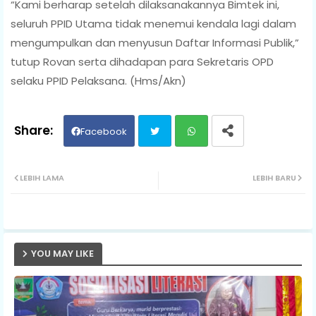
“Kami berharap setelah dilaksanakannya Bimtek ini,
seluruh PPID Utama tidak menemui kendala lagi dalam
mengumpulkan dan menyusun Daftar Informasi Publik,”
tutup Rovan serta dihadapan para Sekretaris OPD
selaku PPID Pelaksana. (Hms/Akn)
Facebook
Twit
Wh
LEBIH LAMA
LEBIH BARU
ter
ats
ap
YOU MAY LIKE
p