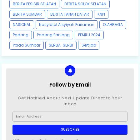
BERITA PESISIR SELATAN
BERITA SOLOK SELATAN
BERITA SUMBAR
BERITA TANAH DATAR
KNPI
NASIONAL
Nasyiatul Aisyiyah Pariaman
OLAHRAGA
Padang
Padang Panjang
PEMILU 2024
Polda Sumbar
SERBA-SERBI
Sertijab
Follow by Email
Get Notified About Next Update Direct to Your
inbox