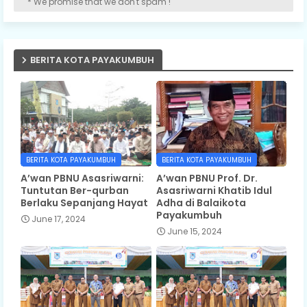
* We promise that we don't spam !
BERITA KOTA PAYAKUMBUH
BERITA KOTA PAYAKUMBUH
BERITA KOTA PAYAKUMBUH
A’wan PBNU Asasriwarni:
A’wan PBNU Prof. Dr.
Tuntutan Ber-qurban
Asasriwarni Khatib Idul
Berlaku Sepanjang Hayat
Adha di Balaikota
Payakumbuh
June 17, 2024
June 15, 2024