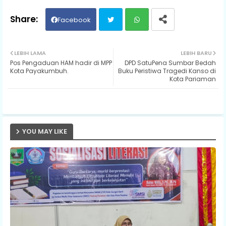
Facebook
Twit
Wh
LEBIH LAMA
LEBIH BARU
Pos Pengaduan HAM hadir di MPP
DPD SatuPena Sumbar Bedah
ter
ats
Kota Payakumbuh.
Buku Peristiwa Tragedi Kanso di
Kota Pariaman
ap
p
YOU MAY LIKE