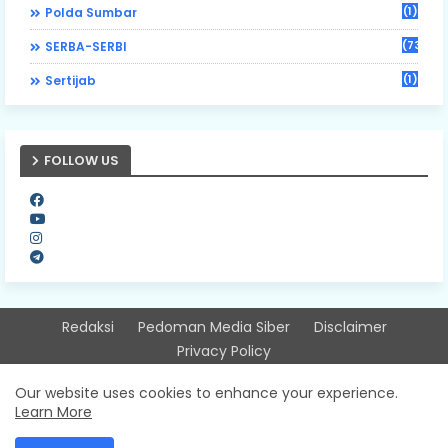
(1)
Polda Sumbar
(73)
SERBA-SERBI
(1)
Sertijab
FOLLOW US
Redaksi
Pedoman Media Siber
Disclaimer
Privacy Policy
Design by -
Free Blogger Templates
| Distributed by
Our website uses cookies to enhance your experience.
Learn More
Sitinjausumbarnews