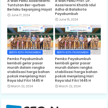
A’wan PBNU Asasriwarni:
A’wan PBNU Prof. Dr.
Tuntutan Ber-qurban
Asasriwarni Khatib Idul
Berlaku Sepanjang Hayat
Adha di Balaikota
Payakumbuh
June 17, 2024
June 15, 2024
BERITA KOTA PAYAKUMBUH
BERITA KOTA PAYAKUMBUH
Pemko Payakumbuh
Pemko Payakumbuh
kembali gelar pasar
kembali gelar pasar
murah dalam rangka
murah dalam rangka
stabilisasi harga bahan
stabilisasi harga bahan
pokok menjelang Hari
pokok menjelang Hari
Raya Idul Fitri 1445 H
Raya Idul Fitri 1445 H
March 22, 2024
March 22, 2024