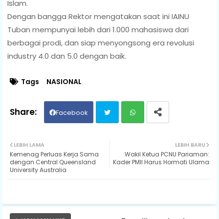
Islam.
Dengan bangga Rektor mengatakan saat ini IAINU
Tuban mempunyai lebih dari 1.000 mahasiswa dari
berbagai prodi, dan siap menyongsong era revolusi
industry 4.0 dan 5.0 dengan baik.
Tags
NASIONAL
Facebook
Twit
Wh
LEBIH LAMA
LEBIH BARU
Kemenag Perluas Kerja Sama
Wakil Ketua PCNU Pariaman:
ter
ats
dengan Central Queensland
Kader PMII Harus Hormati Ulama
University Australia
ap
p