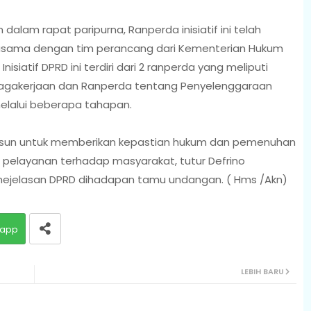
alam rapat paripurna, Ranperda inisiatif ini telah
jasama dengan tim perancang dari Kementerian Hukum
siatif DPRD ini terdiri dari 2 ranperda yang meliputi
agakerjaan dan Ranperda tentang Penyelenggaraan
lalui beberapa tahapan.
susun untuk memberikan kepastian hukum dan pemenuhan
pelayanan terhadap masyarakat, tutur Defrino
nejelasan DPRD dihadapan tamu undangan. ( Hms /Akn)
app
LEBIH BARU