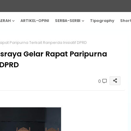
AERAH
ARTIKEL-OPINI
SERBA-SERBI
Tipography
Shor
t Paripurna Terkait Ranperda Inisiatif DPRD
raya Gelar Rapat Paripurna
f DPRD
0