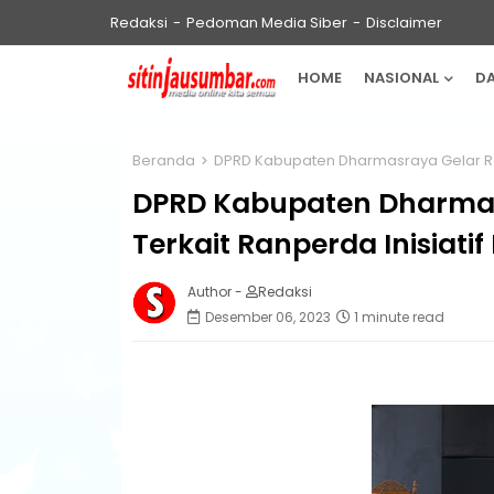
Redaksi
Pedoman Media Siber
Disclaimer
HOME
NASIONAL
D
Beranda
DPRD Kabupaten Dharmasraya Gelar Rapa
DPRD Kabupaten Dharmas
Terkait Ranperda Inisiati
Author -
Redaksi
Desember 06, 2023
1 minute read