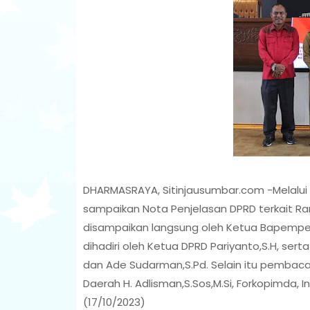
DHARMASRAYA, Sitinjausumbar.com -Melalui
sampaikan Nota Penjelasan DPRD terkait Ran
disampaikan langsung oleh Ketua Bapemper
dihadiri oleh Ketua DPRD Pariyanto,S.H, sert
dan Ade Sudarman,S.Pd. Selain itu pembacaan
Daerah H. Adlisman,S.Sos,M.Si, Forkopimda, I
(17/10/2023)