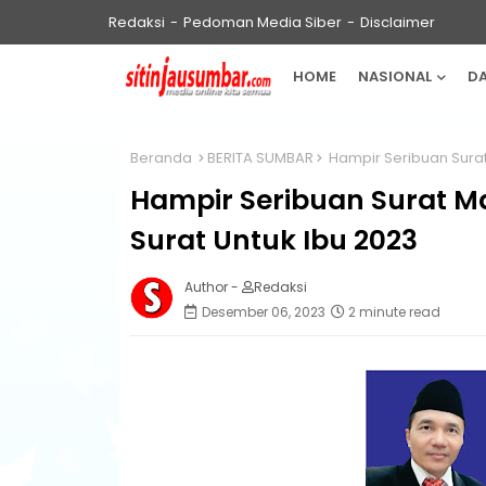
Redaksi
Pedoman Media Siber
Disclaimer
HOME
NASIONAL
D
Beranda
BERITA SUMBAR
Hampir Seribuan Surat
Hampir Seribuan Surat Ma
Surat Untuk Ibu 2023
Author -
Redaksi
Desember 06, 2023
2 minute read