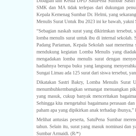
Dibagian lain Ketua DPD SatuPena Sumbar Sastri 
SMK dan MA tidak terlepas dari dukungan penuh
Kepala Kemenag Sumbar Dr. Helmi, yang sekarang
Menulis Surat Untuk Ibu 2023 ini ke bawah, yak
“Sebagian naskah surat yang dikirimkan tersebut,
lomba menulis surat untuk ibu di internal sekolah. 
Padang Pariaman, Kepala Sekolah saat menerima s
mendukung kegiatan Lomba Menulis yang diadak
mengadakan lomba menulis surat dengan meny
hadiahnya berupa buku yang langsung menyerahka
Sungai Limau ada 125 surat dari siswa tersebut, yan
Dikatakan Sastri Bakry, Lomba Menulis Surat Un
menumbuhkembangkan semangat menuangkan pikiran 
yang masuk, cukup banyak menceritakan bagaiman
Sehingga kita mengetahui bagaimana perasaan dan pi
paham apa yang dipikirkan anak terhadap ibunya,”
Melihat antusias peserta, SatuPena Sumbar meren
tahun. Selain itu, surat yang masuk nominasi dan 
Sumbar Armaidi. (R/*)