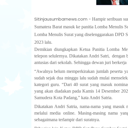
Sitinjausumbarnews.com -
Hampir seribuan su
Sumatera Barat masuk ke panitia Lomba Menulis Su
Lomba Menulis Surat yang diselenggarakan DPD Sa
2023 lalu.
Demikian diungkapkan Ketua Panitia Lomba Menu
telepon selulernya. Dikatakan Andri Satri,
dengan b
antusias dari sekolah. Sehingga dewan juri berkerja
“Awalnya belum memperkirakan jumlah peserta ya
sudah sejak dua minggu lalu sudah mulai menseleks
kategori guru. “Dari 40 surat yang masuk nominas
yang akan diadakan pada Kamis 14 Desember 2023
Samudera Kota Padang,” kata Andri Satria.
Dikatakan Andri Satria, nama-nama yang masuk n
melalui media online. Masing-masing nama yan
sebagaimana terlampir dari suratnya.