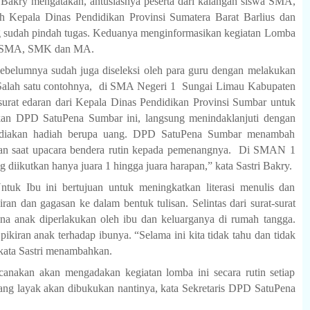
Bakry mengatakan, antusiasnya peserta dari kalangan siswa SMA,
 Kepala Dinas Pendidikan Provinsi Sumatera Barat Barlius dan
 sudah pindah tugas. Keduanya menginformasikan kegiatan Lomba
ni SMA, SMK dan MA.
 sebelumnya sudah juga diseleksi oleh para guru dengan melakukan
Salah satu contohnya,
di SMA Negeri 1
Sungai Limau Kabupaten
urat edaran dari Kepala Dinas Pendidikan Provinsi Sumbar untuk
an DPD SatuPena Sumbar ini, langsung menindaklanjuti dengan
ediakan hadiah berupa uang. DPD SatuPena Sumbar menambah
n saat upacara bendera rutin kepada pemenangnya.
Di SMAN 1
g diikutkan hanya juara 1 hingga juara harapan,” kata Sastri Bakry.
tuk Ibu ini bertujuan untuk meningkatkan literasi menulis dan
dan gagasan ke dalam bentuk tulisan. Selintas dari surat-surat
a anak diperlakukan oleh ibu dan keluarganya di rumah tangga.
kiran anak terhadap ibunya. “Selama ini kita tidak tahu dan tidak
 kata Sastri menambahkan.
canakan akan mengadakan kegiatan lomba ini secara rutin setiap
yang layak akan dibukukan nantinya, kata Sekretaris DPD SatuPena