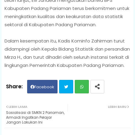
Lebih lanjut, Evi Junaedi mengatakan bahwa BPS
Kabupaten Padang Pariaman terus berkomitmen untuk
meningkatkan kualitas dan keakuratan data statistik
sektoral di Kabupaten Padang Pariaman.
Dalam kesempatan itu, Kadis Kominfo Zahirman turut
didampingi oleh Kepala Bidang Statistik dan persandian
Mirza H., dan turut dihadiri oleh seluruh instansi terkait di
lingkungan Pemerintah Kabupaten Padang Pariaman.
Facebook
Twit
Wh
LEBIH LAMA
LEBIH BARU
Sosialisasi di SMKN 2 Pariaman,
ter
ats
Armaidi Ingatkan Pelajar
Jangan Lakukan Ini
ap