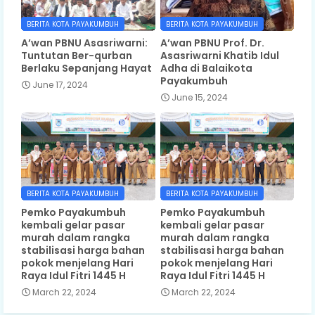
BERITA KOTA PAYAKUMBUH
BERITA KOTA PAYAKUMBUH
A’wan PBNU Asasriwarni:
A’wan PBNU Prof. Dr.
Tuntutan Ber-qurban
Asasriwarni Khatib Idul
Berlaku Sepanjang Hayat
Adha di Balaikota
Payakumbuh
June 17, 2024
June 15, 2024
BERITA KOTA PAYAKUMBUH
BERITA KOTA PAYAKUMBUH
Pemko Payakumbuh
Pemko Payakumbuh
kembali gelar pasar
kembali gelar pasar
murah dalam rangka
murah dalam rangka
stabilisasi harga bahan
stabilisasi harga bahan
pokok menjelang Hari
pokok menjelang Hari
Raya Idul Fitri 1445 H
Raya Idul Fitri 1445 H
March 22, 2024
March 22, 2024