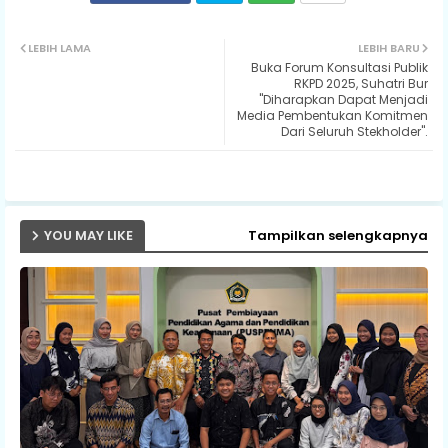
Twit
Wh
LEBIH LAMA
LEBIH BARU
Buka Forum Konsultasi Publik
ter
ats
RKPD 2025, Suhatri Bur
"Diharapkan Dapat Menjadi
Media Pembentukan Komitmen
ap
Dari Seluruh Stekholder".
p
YOU MAY LIKE
Tampilkan selengkapnya