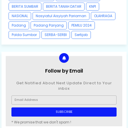
BERITA SUMBAR
BERITA TANAH DATAR
KNPI
NASIONAL
Nasyiatul Aisyiyah Pariaman
OLAHRAGA
Padang
Padang Panjang
PEMILU 2024
Polda Sumbar
SERBA-SERBI
Sertijab
Follow by Email
Get Notified About Next Update Direct to Your
inbox
* We promise that we don't spam !