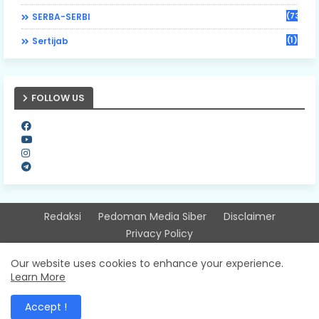
(73)
SERBA-SERBI
(1)
Sertijab
FOLLOW US
Redaksi
Pedoman Media Siber
Disclaimer
Privacy Policy
Design by -
Free Blogger Templates
| Distributed by
Our website uses cookies to enhance your experience.
Learn More
Sitinjausumbarnews
Accept !