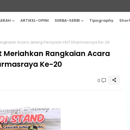
AERAH
ARTIKEL-OPINI
SERBA-SERBI
Tipography
Shor
Rangkaian Acara Jelang Perayaan HUT Dharmasraya Ke-20
ut Meriahkan Rangkaian Acara
armasraya Ke-20
0