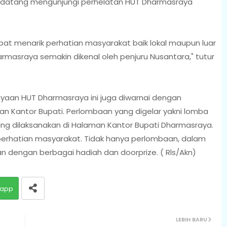
g datang mengunjungi perhelatan HUT Dharmasraya
at menarik perhatian masyarakat baik lokal maupun luar
asraya semakin dikenal oleh penjuru Nusantara," tutur
aan HUT Dharmasraya ini juga diwarnai dengan
an Kantor Bupati. Perlombaan yang digelar yakni lomba
ng dilaksanakan di Halaman Kantor Bupati Dharmasraya.
perhatian masyarakat. Tidak hanya perlombaan, dalam
 dengan berbagai hadiah dan doorprize. ( Rls/Akn)
app
LEBIH BARU