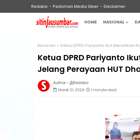
Redaksi
Pedoman Media Siber
Disclaimer
HOME
NASIONAL
D
Beranda
Ketua DPRD Pariyanto Ikut Meriahkan 
Ketua DPRD Pariyanto Ik
Jelang Perayaan HUT Dh
Author -
Redaksi
Maret 01, 2024
1 minute read