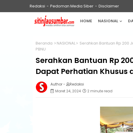
Redaksi
Pedoman Media Siber
Disclaimer
HOME
NASIONAL
D
Beranda
NASIONAL
Serahkan Bantuan Rp 200 Jut
PBNU
Serahkan Bantuan Rp 200 
Dapat Perhatian Khusus 
Author -
Redaksi
Maret 24, 2024
2 minute read