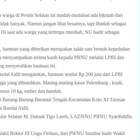
arga di Pesisir Selatan ini mudah-mudahan ada hikmah dari
dak banyak. Namun jangan lihat besarnya, tapi lihatlah sebagai
Di saat ada warga yang tertimpa musibah, NU hadir sebagai
antuan yang diberikan merupakan salah satu bentuk kepedulian
ta menyampaikan terima kasih kepada PBNU melalui LPBI dan
 menyerahkan bantuan ini.
srial Aidil mengatakan, bantuan senilai Rp 200 juta dari LPBI
ga yang dibutuhkan. Masing-masing kasur Palembang , kuali,
, beras 10 kg, ember dan handuk.
gari Barung-Barung Barantai Tengah Kecamatan Koto XI Tarusan
 Basrial Aidil.
sisir Selatan M. Datuak Tigo Lareh, LAZISNU PBNU Syarifuddin,
Wakil Rektor III Ungu Firdaus, dari PWNU Sumbar hadir Wakil