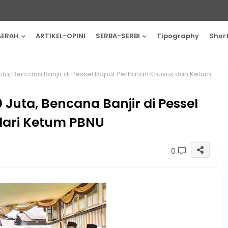
AERAH
ARTIKEL-OPINI
SERBA-SERBI
Tipography
Shor
a, Bencana Banjir di Pessel Dapat Perhatian Khusus dari Ketum
Juta, Bencana Banjir di Pessel
dari Ketum PBNU
0