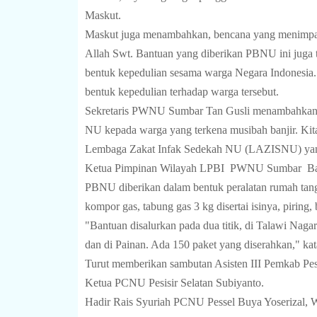
Maskut.
Maskut juga menambahkan, bencana yang menimpa w
Allah Swt. Bantuan yang diberikan PBNU ini juga ti
bentuk kepedulian sesama warga Negara Indonesia. 
bentuk kepedulian terhadap warga tersebut.
Sekretaris PWNU Sumbar Tan Gusli menambahkan, b
NU kepada warga yang terkena musibah banjir. Ki
Lembaga Zakat Infak Sedekah NU (LAZISNU) yang
Ketua Pimpinan Wilayah LPBI
PWNU Sumbar
Ba
PBNU diberikan dalam bentuk peralatan rumah tang
kompor gas, tabung gas 3 kg disertai isinya, piring
"Bantuan disalurkan pada dua titik, di Talawi Na
dan di Painan. Ada 150 paket yang diserahkan," kata
Turut memberikan sambutan Asisten III Pemkab Pe
Ketua PCNU Pesisir Selatan Subiyanto.
Hadir Rais Syuriah PCNU Pessel Buya Yoserizal, 