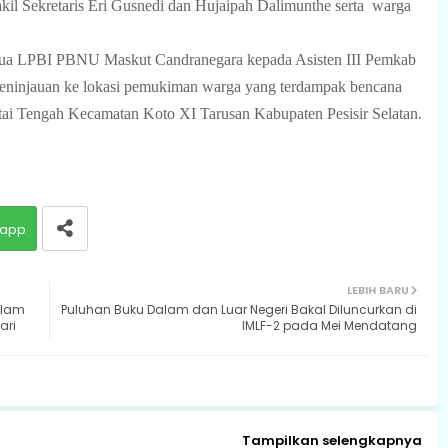
il Sekretaris Eri Gusnedi dan Hujaipah Dalimunthe serta
warga
etua LPBI PBNU Maskut Candranegara kepada Asisten III Pemkab
 peninjauan ke lokasi pemukiman warga yang terdampak bencana
ai Tengah Kecamatan Koto XI Tarusan Kabupaten Pesisir Selatan.
app
LEBIH BARU
alam
Puluhan Buku Dalam dan Luar Negeri Bakal Diluncurkan di
ari
IMLF-2 pada Mei Mendatang
Tampilkan selengkapnya