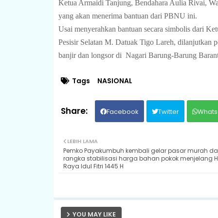
Ketua Armaidi Tanjung, Bendahara Aulia Rivai, Wak
yang akan menerima bantuan dari PBNU ini.
Usai menyerahkan bantuan secara simbolis dari K
Pesisir Selatan M. Datuak Tigo Lareh, dilanjutkan
banjir dan longsor di
Nagari Barung-Barung Barant
Tags
NASIONAL
Facebook
Twitter
Whats
LEBIH LAMA
Pemko Payakumbuh kembali gelar pasar murah d
rangka stabilisasi harga bahan pokok menjelang H
Raya Idul Fitri 1445 H
YOU MAY LIKE