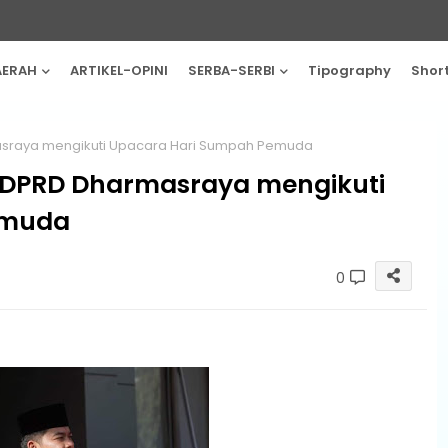
AERAH
ARTIKEL-OPINI
SERBA-SERBI
Tipography
Shor
sraya mengikuti Upacara Hari Sumpah Pemuda
DPRD Dharmasraya mengikuti
emuda
0