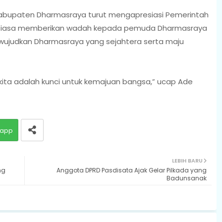
Kabupaten Dharmasraya turut mengapresiasi Pemerintah
ntiasa memberikan wadah kepada pemuda Dharmasraya
wujudkan Dharmasraya yang sejahtera serta maju
ta adalah kunci untuk kemajuan bangsa,” ucap Ade
app
LEBIH BARU
ng
Anggota DPRD Pasdisata Ajak Gelar Pilkada yang
Badunsanak