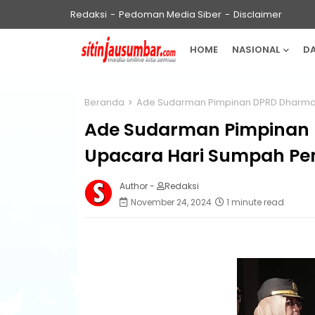
Redaksi
Pedoman Media Siber
Disclaimer
HOME
NASIONAL
D
Beranda
Ade Sudarman Pimpinan DPRD Dharma
Ade Sudarman Pimpinan 
Upacara Hari Sumpah P
Author -
Redaksi
November 24, 2024
1 minute read