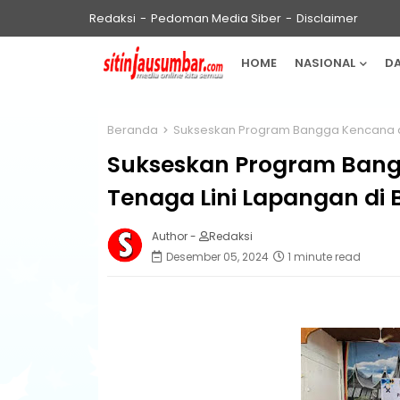
Redaksi
Pedoman Media Siber
Disclaimer
HOME
NASIONAL
D
Beranda
Sukseskan Program Bangga Kencana di
Sukseskan Program Bang
Tenaga Lini Lapangan di 
Author -
Redaksi
Desember 05, 2024
1 minute read