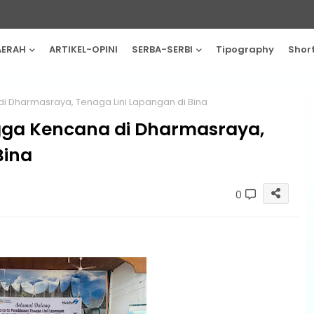
AERAH
ARTIKEL-OPINI
SERBA-SERBI
Tipography
Shor
 Dharmasraya, Tenaga Lini Lapangan di Bina
ga Kencana di Dharmasraya,
Bina
0