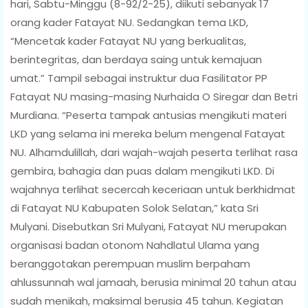
hari, Sabtu-Minggu (8-92/2-25), diikuti sebanyak 17
orang kader Fatayat NU. Sedangkan tema LKD,
“Mencetak kader Fatayat NU yang berkualitas,
berintegritas, dan berdaya saing untuk kemajuan
umat.” Tampil sebagai instruktur dua Fasilitator PP
Fatayat NU masing-masing Nurhaida O Siregar dan Betri
Murdiana. “Peserta tampak antusias mengikuti materi
LKD yang selama ini mereka belum mengenal Fatayat
NU. Alhamdulillah, dari wajah-wajah peserta terlihat rasa
gembira, bahagia dan puas dalam mengikuti LKD. Di
wajahnya terlihat secercah keceriaan untuk berkhidmat
di Fatayat NU Kabupaten Solok Selatan,” kata Sri
Mulyani. Disebutkan Sri Mulyani, Fatayat NU merupakan
organisasi badan otonom Nahdlatul Ulama yang
beranggotakan perempuan muslim berpaham
ahlussunnah wal jamaah, berusia minimal 20 tahun atau
sudah menikah, maksimal berusia 45 tahun. Kegiatan