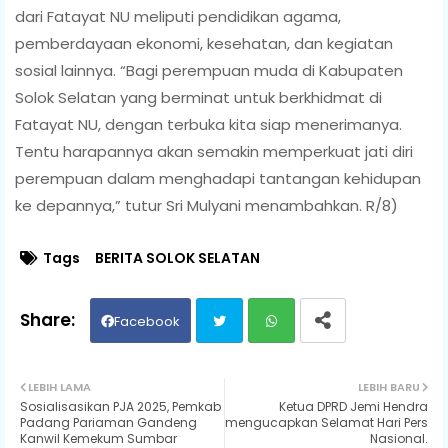
dari Fatayat NU meliputi pendidikan agama,
pemberdayaan ekonomi, kesehatan, dan kegiatan
sosial lainnya. “Bagi perempuan muda di Kabupaten
Solok Selatan yang berminat untuk berkhidmat di
Fatayat NU, dengan terbuka kita siap menerimanya.
Tentu harapannya akan semakin memperkuat jati diri
perempuan dalam menghadapi tantangan kehidupan
ke depannya,” tutur Sri Mulyani menambahkan. R/8)
Tags
BERITA SOLOK SELATAN
Facebook
Twit
Wh
LEBIH LAMA
LEBIH BARU
Sosialisasikan PJA 2025, Pemkab
Ketua DPRD Jemi Hendra
ter
ats
Padang Pariaman Gandeng
mengucapkan Selamat Hari Pers
Kanwil Kemekum Sumbar
Nasional.