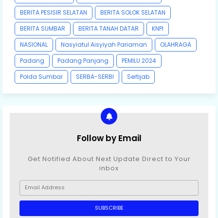
BERITA PESISIR SELATAN
BERITA SOLOK SELATAN
BERITA SUMBAR
BERITA TANAH DATAR
KNPI
NASIONAL
Nasyiatul Aisyiyah Pariaman
OLAHRAGA
Padang
Padang Panjang
PEMILU 2024
Polda Sumbar
SERBA-SERBI
Sertijab
Follow by Email
Get Notified About Next Update Direct to Your
inbox