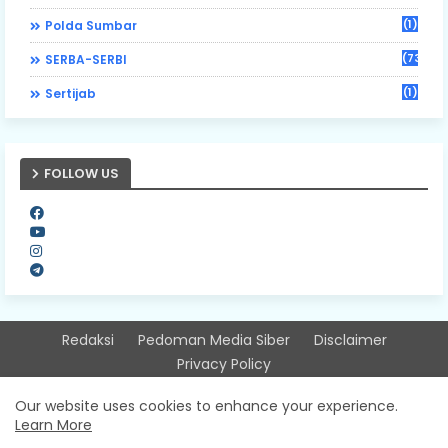
(1)
Polda Sumbar
(73)
SERBA-SERBI
(1)
Sertijab
FOLLOW US
Redaksi
Pedoman Media Siber
Disclaimer
Privacy Policy
Design by -
Free Blogger Templates
| Distributed by
Our website uses cookies to enhance your experience.
Learn More
Sitinjausumbarnews