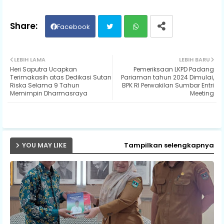
Facebook
Twit
Wh
LEBIH LAMA
LEBIH BARU
Heri Saputra Ucapkan
Pemeriksaan LKPD Padang
ter
ats
Terimakasih atas Dedikasi Sutan
Pariaman tahun 2024 Dimulai,
Riska Selama 9 Tahun
BPK RI Perwakilan Sumbar Entri
Memimpin Dharmasraya
Meeting
ap
p
YOU MAY LIKE
Tampilkan selengkapnya