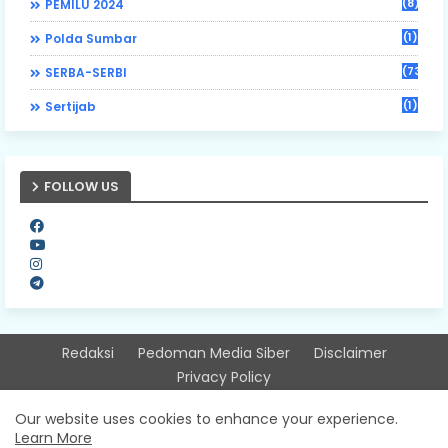
(8)
PEMILU 2024
(1)
Polda Sumbar
(73)
SERBA-SERBI
(1)
Sertijab
FOLLOW US
Redaksi
Pedoman Media Siber
Disclaimer
Privacy Policy
Design by -
Free Blogger Templates
| Distributed by
Our website uses cookies to enhance your experience.
Learn More
Sitinjausumbarnews