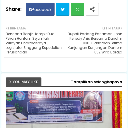
Facebook
Twit
Wh
LEBIH LAMA
LEBIH BARU
Bencana Banjir Hampir Dua
Bupati Padang Pariaman John
ter
ats
Pekan Hantam Sejumlah
Kenedy Azis Bersama Dandim
Wilayah Dharmasraya ,
0308 PariamanTerima
Legislator Singgung Kepedulian
Kunjungan Kunjungan Danrem
ap
Perusahaan
032 Wira Baraja
p
YOU MAY LIKE
Tampilkan selengkapnya