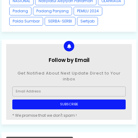
NASIONAL
Nasyiatul Aisyiyah Pariaman
OLAHRAGA
Padang
Padang Panjang
PEMILU 2024
Polda Sumbar
SERBA-SERBI
Sertijab
Follow by Email
Get Notified About Next Update Direct to Your
inbox
* We promise that we don't spam !