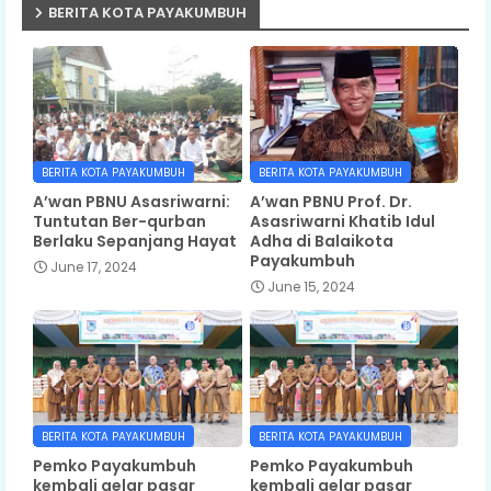
BERITA KOTA PAYAKUMBUH
BERITA KOTA PAYAKUMBUH
BERITA KOTA PAYAKUMBUH
A’wan PBNU Asasriwarni:
A’wan PBNU Prof. Dr.
Tuntutan Ber-qurban
Asasriwarni Khatib Idul
Berlaku Sepanjang Hayat
Adha di Balaikota
Payakumbuh
June 17, 2024
June 15, 2024
BERITA KOTA PAYAKUMBUH
BERITA KOTA PAYAKUMBUH
Pemko Payakumbuh
Pemko Payakumbuh
kembali gelar pasar
kembali gelar pasar