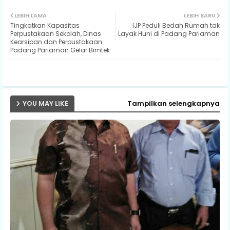
Twit
Wh
LEBIH LAMA
LEBIH BARU
Tingkatkan Kapasitas
IJP Peduli Bedah Rumah tak
ter
ats
Perpustakaan Sekolah, Dinas
Layak Huni di Padang Pariaman
Kearsipan dan Perpustakaan
Padang Pariaman Gelar Bimtek
ap
p
YOU MAY LIKE
Tampilkan selengkapnya