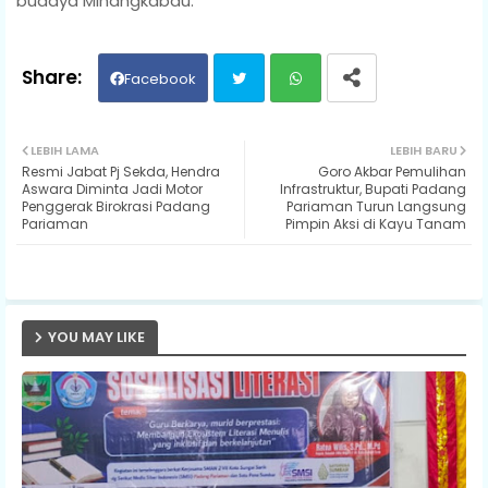
budaya Minangkabau.
Facebook
Twit
Wh
LEBIH LAMA
LEBIH BARU
Resmi Jabat Pj Sekda, Hendra
Goro Akbar Pemulihan
ter
ats
Aswara Diminta Jadi Motor
Infrastruktur, Bupati Padang
Penggerak Birokrasi Padang
Pariaman Turun Langsung
Pariaman
Pimpin Aksi di Kayu Tanam
ap
p
YOU MAY LIKE