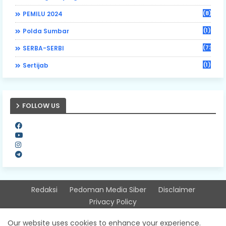
(8)
PEMILU 2024
(1)
Polda Sumbar
(73)
SERBA-SERBI
(1)
Sertijab
FOLLOW US
Redaksi
Pedoman Media Siber
Disclaimer
Privacy Policy
Design by -
Free Blogger Templates
| Distributed by
Our website uses cookies to enhance your experience.