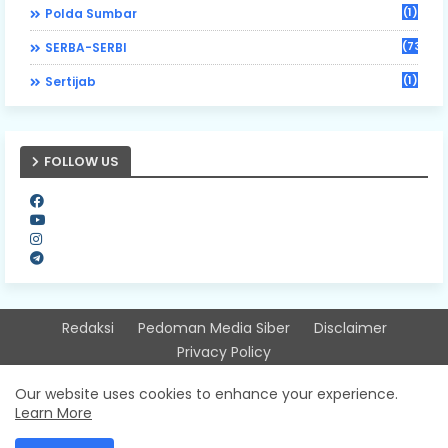
(1)
Polda Sumbar
(73)
SERBA-SERBI
(1)
Sertijab
FOLLOW US
Redaksi
Pedoman Media Siber
Disclaimer
Privacy Policy
Design by -
Free Blogger Templates
| Distributed by
Our website uses cookies to enhance your experience.
Learn More
Sitinjausumbarnews