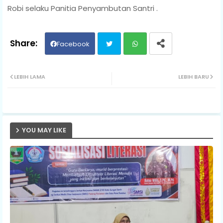
Robi selaku Panitia Penyambutan Santri .
Facebook
Twit
Wh
LEBIH LAMA
LEBIH BARU
ter
ats
ap
YOU MAY LIKE
p