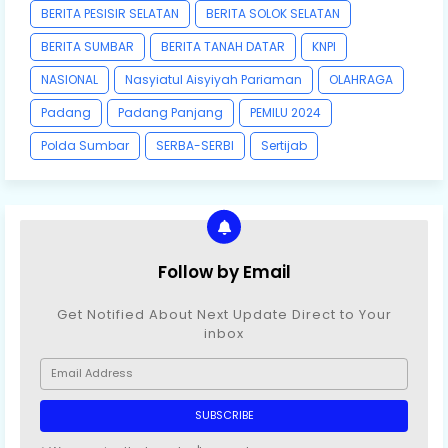
BERITA PESISIR SELATAN
BERITA SOLOK SELATAN
BERITA SUMBAR
BERITA TANAH DATAR
KNPI
NASIONAL
Nasyiatul Aisyiyah Pariaman
OLAHRAGA
Padang
Padang Panjang
PEMILU 2024
Polda Sumbar
SERBA-SERBI
Sertijab
Follow by Email
Get Notified About Next Update Direct to Your
inbox