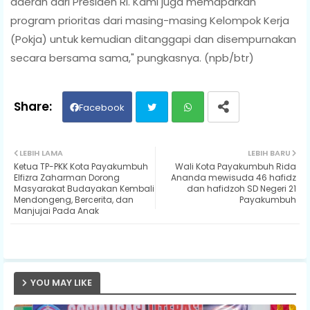
daerah dari Presiden RI. Kami juga memaparkan
program prioritas dari masing-masing Kelompok Kerja
(Pokja) untuk kemudian ditanggapi dan disempurnakan
secara bersama sama," pungkasnya. (npb/btr)
Facebook
Twit
Wh
LEBIH LAMA
LEBIH BARU
Ketua TP-PKK Kota Payakumbuh
Wali Kota Payakumbuh Rida
ter
ats
Elfizra Zaharman Dorong
Ananda mewisuda 46 hafidz
Masyarakat Budayakan Kembali
dan hafidzoh SD Negeri 21
Mendongeng, Bercerita, dan
Payakumbuh
ap
Manjujai Pada Anak
p
YOU MAY LIKE