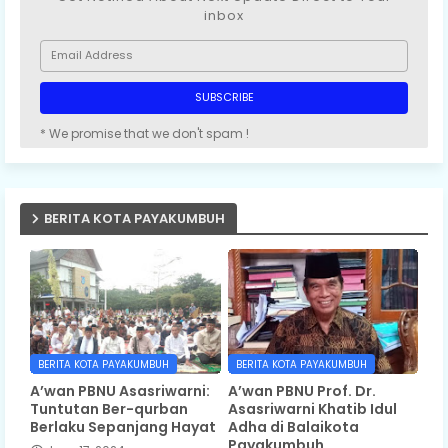
inbox
* We promise that we don't spam !
BERITA KOTA PAYAKUMBUH
BERITA KOTA PAYAKUMBUH
BERITA KOTA PAYAKUMBUH
A’wan PBNU Asasriwarni:
A’wan PBNU Prof. Dr.
Tuntutan Ber-qurban
Asasriwarni Khatib Idul
Berlaku Sepanjang Hayat
Adha di Balaikota
Payakumbuh