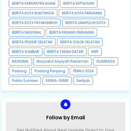
BERITA KABUPATEN AGAM
BERITA KEPOLISIAN
BERITA KOTA BUKITINGGI
BERITA KOTA PARIAMAN
BERITA KOTA PAYAKUMBUH
BERITA LIMAPULUH KOTA
BERITA NASIONAL
BERITA PADANG PARIAMAN
BERITA PESISIR SELATAN
BERITA SOLOK SELATAN
BERITA SUMBAR
BERITA TANAH DATAR
KNPI
NASIONAL
Nasyiatul Aisyiyah Pariaman
OLAHRAGA
Padang
Padang Panjang
PEMILU 2024
Polda Sumbar
SERBA-SERBI
Sertijab
Follow by Email
Get Notified About Next Update Direct to Your