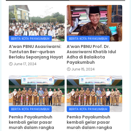
BERITA KOTA PAYAKUMBUH
BERITA KOTA PAYAKUMBUH
A’wan PBNU Asasriwarni:
A’wan PBNU Prof. Dr.
Tuntutan Ber-qurban
Asasriwarni Khatib Idul
Berlaku Sepanjang Hayat
Adha di Balaikota
Payakumbuh
June 17, 2024
June 15, 2024
BERITA KOTA PAYAKUMBUH
BERITA KOTA PAYAKUMBUH
Pemko Payakumbuh
Pemko Payakumbuh
kembali gelar pasar
kembali gelar pasar
murah dalam rangka
murah dalam rangka