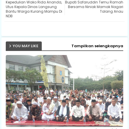
Kepedulian Wako Rida Ananda,
Bupati Safaruddin Temu Ramah
ter
ats
Utus Kepala Dinas Langsung
Bersama Niniak Mamak Nagari
Bantu Warga Kurang Mampu Di
Talang Anau
NDB
ap
p
YOU MAY LIKE
Tampilkan selengkapnya