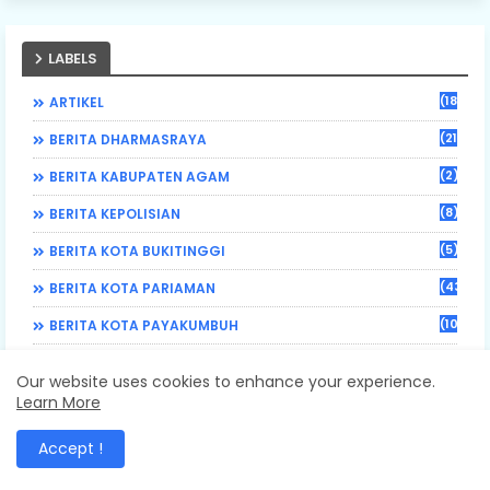
LABELS
(184)
ARTIKEL
(21)
BERITA DHARMASRAYA
(2)
BERITA KABUPATEN AGAM
(8)
BERITA KEPOLISIAN
(5)
BERITA KOTA BUKITINGGI
(43)
BERITA KOTA PARIAMAN
(108)
BERITA KOTA PAYAKUMBUH
(62)
BERITA LIMAPULUH KOTA
Our website uses cookies to enhance your experience.
(17)
BERITA NASIONAL
Learn More
(470)
BERITA PADANG PARIAMAN
Accept !
(3)
BERITA PESISIR SELATAN