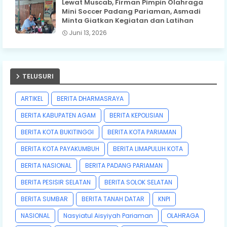
Lewat Muscab, Firman Pimpin Olahraga
Mini Soccer Padang Pariaman, Asmadi
Minta Giatkan Kegiatan dan Latihan
Juni 13, 2026
TELUSURI
ARTIKEL
BERITA DHARMASRAYA
BERITA KABUPATEN AGAM
BERITA KEPOLISIAN
BERITA KOTA BUKITINGGI
BERITA KOTA PARIAMAN
BERITA KOTA PAYAKUMBUH
BERITA LIMAPULUH KOTA
BERITA NASIONAL
BERITA PADANG PARIAMAN
BERITA PESISIR SELATAN
BERITA SOLOK SELATAN
BERITA SUMBAR
BERITA TANAH DATAR
KNPI
NASIONAL
Nasyiatul Aisyiyah Pariaman
OLAHRAGA