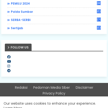
(8)
PEMILU 2024
(1)
Polda Sumbar
(73)
SERBA-SERBI
(1)
Sertijab
FOLLOW US
Redaksi
Pedoman Media Siber
Disclaimer
Privacy Policy
Design by -
Free Blogger Templates
| Distributed by
Our website uses cookies to enhance your experience.