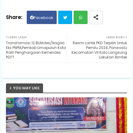
Facebook
Twit
Wh
LEBIH LAMA
LEBIH BARU
Transformasi 12 BUMdes/Nagari
Resmi Lantik PKD Terpilih Untuk
ter
ats
Eks PNPM,Pemkab Limapuluh Kota
Pemilu 2024, Panwaslu
Raih Penghargaan Kemendes
Kecamatan VII Koto Langsung
PDTT
Lakukan Bimtek
ap
p
YOU MAY LIKE