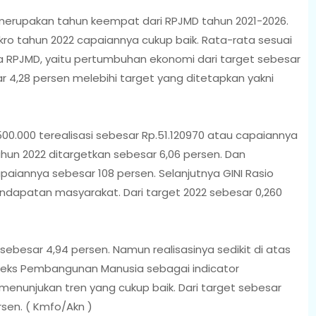
erupakan tahun keempat dari RPJMD tahun 2021-2026.
akro tahun 2022 capaiannya cukup baik. Rata-rata sesuai
 RPJMD, yaitu pertumbuhan ekonomi dari target sebesar
ar 4,28 persen melebihi target yang ditetapkan yakni
500.000 terealisasi sebesar Rp.51.120970 atau capaiannya
ahun 2022 ditargetkan sebesar 6,06 persen. Dan
paiannya sebesar 108 persen. Selanjutnya GINI Rasio
ndapatan masyarakat. Dari target 2022 sebesar 0,260
ebesar 4,94 persen. Namun realisasinya sedikit di atas
Indeks Pembangunan Manusia sebagai indicator
nunjukan tren yang cukup baik. Dari target sebesar
rsen. ( Kmfo/Akn )