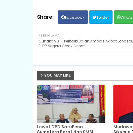
Facebook
Twitter
Whats
LEBIH LAMA
Gunakan BTT Perbaiki Jalan Amblas Akibat Longsor,
PUPR Segera Gerak Cepat
YOU MAY LIKE
Lewat DPD SatuPena
Mudawar,
Sumatera Barat dan SMSI
Sikucua 