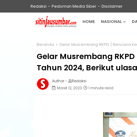
Redaksi
Pedoman Media Siber
Disclaimer
HOME
NASIONAL
D
Beranda
Gelar Musrembang RKPD ( Rencana Kerj
Gelar Musrembang RKPD (
Tahun 2024, Berikut ulas
Author -
Redaksi
Maret 12, 2023
1 minute read