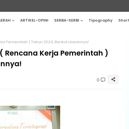
AERAH
ARTIKEL-OPINI
SERBA-SERBI
Tipography
Shor
a Pemerintah ) Tahun 2024, Berikut ulasannya!
 Rencana Kerja Pemerintah )
annya!
0