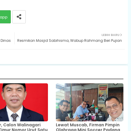
app
LEBIH BARU
 Dinas
Resmikan Masjid Sabihisma, Wabup Rahmang Beri Pujian
 Calon Walinagari
Lewat Muscab, Firman Pimpin
Timur Nomor Urut Satu
Olahraga Mini Soccer Padang