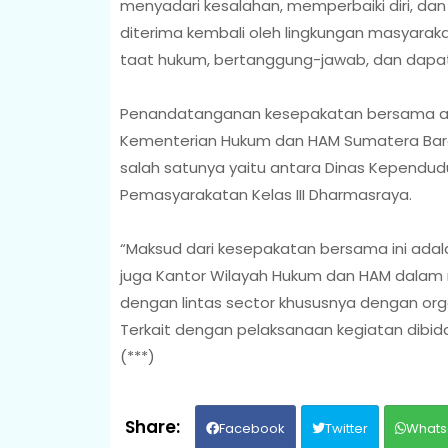
menyadari kesalahan, memperbaiki diri, dan
diterima kembali oleh lingkungan masyaraka
taat hukum, bertanggung-jawab, dan dapat
Penandatanganan kesepakatan bersama an
Kementerian Hukum dan HAM Sumatera Barat.
salah satunya yaitu antara Dinas Kependu
Pemasyarakatan Kelas III Dharmasraya.
“Maksud dari kesepakatan bersama ini ad
juga Kantor Wilayah Hukum dan HAM dalam me
dengan lintas sector khususnya dengan or
Terkait dengan pelaksanaan kegiatan dibid
(***)
Facebook
Twitter
Whats