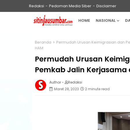
Redaksi
Pedoman Media Siber
Disclaimer
HOME
NASIONAL
D
Beranda
Permudah Urusan Keimigrasian dan P
HAM
Permudah Urusan Keimig
Pemkab Jalin Kerjasam
Author -
Redaksi
Maret 28, 2023
2 minute read