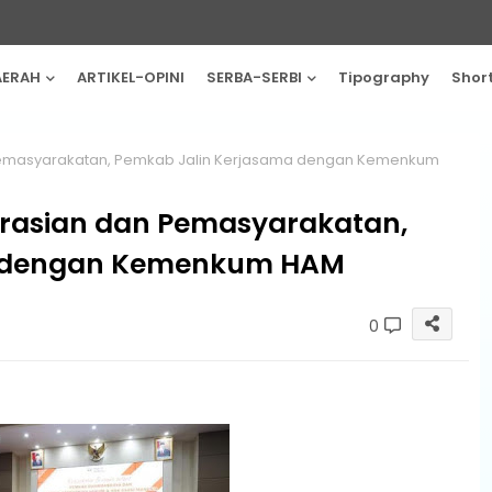
AERAH
ARTIKEL-OPINI
SERBA-SERBI
Tipography
Shor
emasyarakatan, Pemkab Jalin Kerjasama dengan Kemenkum
rasian dan Pemasyarakatan,
a dengan Kemenkum HAM
0