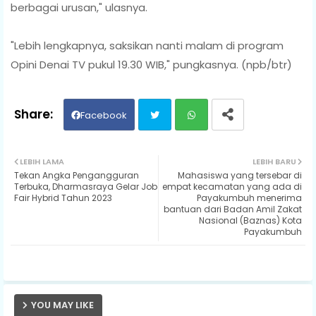
berbagai urusan," ulasnya.
"Lebih lengkapnya, saksikan nanti malam di program
Opini Denai TV pukul 19.30 WIB," pungkasnya. (npb/btr)
Facebook
Twit
Wh
LEBIH LAMA
LEBIH BARU
Tekan Angka Pengangguran
Mahasiswa yang tersebar di
ter
ats
Terbuka, Dharmasraya Gelar Job
empat kecamatan yang ada di
Fair Hybrid Tahun 2023
Payakumbuh menerima
bantuan dari Badan Amil Zakat
ap
Nasional (Baznas) Kota
Payakumbuh
p
YOU MAY LIKE