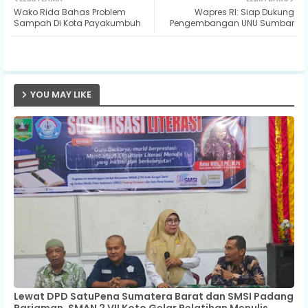
Wako Rida Bahas Problem
Wapres RI: Siap Dukung
ter
ats
Sampah Di Kota Payakumbuh
Pengembangan UNU Sumbar
ap
p
YOU MAY LIKE
Lewat DPD SatuPena Sumatera Barat dan SMSI Padang
Pariaman, SMAN 2 VII Koto Gelar Pelatihan Menulis