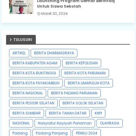
Launching Program Gemar Berinfaq
Untuk Siswa Sekolah
Maret 30, 2024
TELUSURI
ARTIKEL
BERITA DHARMASRAYA
BERITA KABUPATEN AGAM
BERITA KEPOLISIAN
BERITA KOTA BUKITINGGI
BERITA KOTA PARIAMAN
BERITA KOTA PAYAKUMBUH
BERITA LIMAPULUH KOTA
BERITA NASIONAL
BERITA PADANG PARIAMAN
BERITA PESISIR SELATAN
BERITA SOLOK SELATAN
BERITA SUMBAR
BERITA TANAH DATAR
KNPI
NASIONAL
Nasyiatul Aisyiyah Pariaman
OLAHRAGA
Padang
Padang Panjang
PEMILU 2024