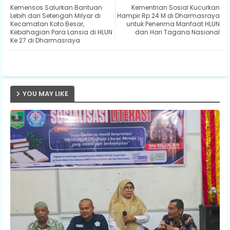
Kemensos Salurkan Bantuan
Kementrian Sosial Kucurkan
ter
ats
Lebih dari Setengah Milyar di
Hampir Rp.24 M di Dharmasraya
Kecamatan Koto Besar,
untuk Penerima Manfaat HLUN
Kebahagian Para Lansia di HLUN
dan Hari Tagana Nasional
ap
Ke 27 di Dharmasraya
p
YOU MAY LIKE