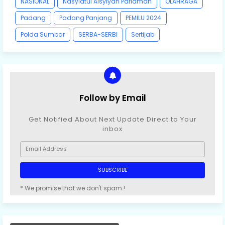
NASIONAL
Nasyiatul Aisyiyah Pariaman
OLAHRAGA
Padang
Padang Panjang
PEMILU 2024
Polda Sumbar
SERBA-SERBI
Sertijab
Follow by Email
Get Notified About Next Update Direct to Your
inbox
* We promise that we don't spam !