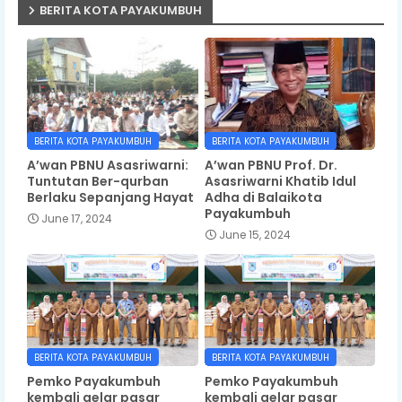
BERITA KOTA PAYAKUMBUH
BERITA KOTA PAYAKUMBUH
BERITA KOTA PAYAKUMBUH
A’wan PBNU Asasriwarni:
A’wan PBNU Prof. Dr.
Tuntutan Ber-qurban
Asasriwarni Khatib Idul
Berlaku Sepanjang Hayat
Adha di Balaikota
Payakumbuh
June 17, 2024
June 15, 2024
BERITA KOTA PAYAKUMBUH
BERITA KOTA PAYAKUMBUH
Pemko Payakumbuh
Pemko Payakumbuh
kembali gelar pasar
kembali gelar pasar