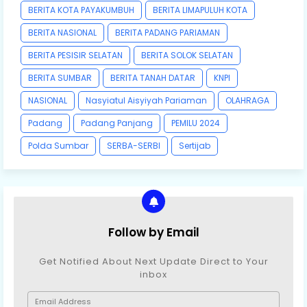
BERITA KOTA PAYAKUMBUH
BERITA LIMAPULUH KOTA
BERITA NASIONAL
BERITA PADANG PARIAMAN
BERITA PESISIR SELATAN
BERITA SOLOK SELATAN
BERITA SUMBAR
BERITA TANAH DATAR
KNPI
NASIONAL
Nasyiatul Aisyiyah Pariaman
OLAHRAGA
Padang
Padang Panjang
PEMILU 2024
Polda Sumbar
SERBA-SERBI
Sertijab
Follow by Email
Get Notified About Next Update Direct to Your
inbox