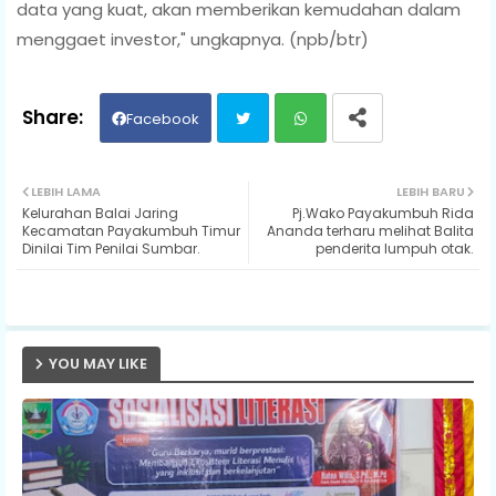
data yang kuat, akan memberikan kemudahan dalam
menggaet investor," ungkapnya. (npb/btr)
Facebook
Twit
Wh
LEBIH LAMA
LEBIH BARU
Kelurahan Balai Jaring
Pj.Wako Payakumbuh Rida
ter
ats
Kecamatan Payakumbuh Timur
Ananda terharu melihat Balita
Dinilai Tim Penilai Sumbar.
penderita lumpuh otak.
ap
p
YOU MAY LIKE