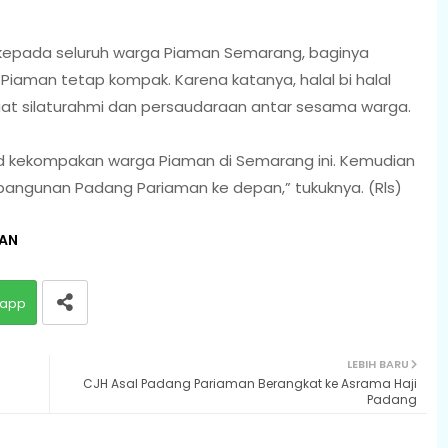
epada seluruh warga Piaman Semarang, baginya
a Piaman tetap kompak. Karena katanya, halal bi halal
t silaturahmi dan persaudaraan antar sesama warga.
jud kekompakan warga Piaman di Semarang ini. Kemudian
bangunan Padang Pariaman ke depan,” tukuknya. (Rls)
MAN
app
LEBIH BARU
CJH Asal Padang Pariaman Berangkat ke Asrama Haji
Padang