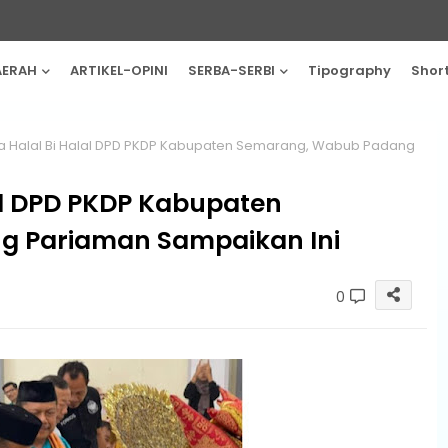
AERAH
ARTIKEL-OPINI
SERBA-SERBI
Tipography
Shor
ra Halal Bi Halal DPD PKDP Kabupaten Semarang, Wabub Padang
lal DPD PKDP Kabupaten
 Pariaman Sampaikan Ini
0