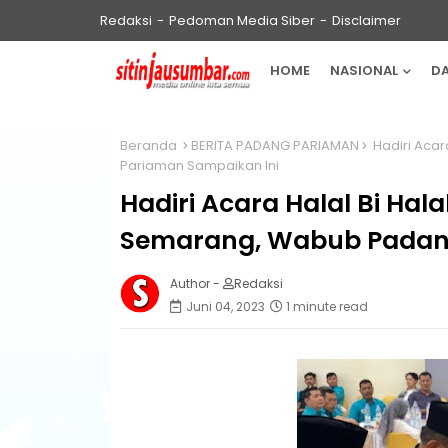
Redaksi
Pedoman Media Siber
Disclaimer
HOME
NASIONAL
D
Beranda
BERITA PADANG PARIAMAN
Hadiri Aca
Pariaman Sampaikan Ini
Hadiri Acara Halal Bi Ha
Semarang, Wabub Padang
Author -
Redaksi
Juni 04, 2023
1 minute read