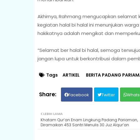
Akhirnya, Rahmang mengucapkan selamat k
kegiatan halal bi halal ini menunjukan warg
hakikatnya adalah mengikat dan memperkua
“Selamat ber halal bi halal, semoga terwu
jangan lupa untuk berkontribusi dalam pem
Tags
ARTIKEL
BERITA PADANG PARIA
Facebook
Twitter
Whats
LEBIH LAMA
Khatam Qur’an Enam Lingkung Padang Pariaman,
Diramaikan 453 Santri Menulis 30 Juz Alqur’an