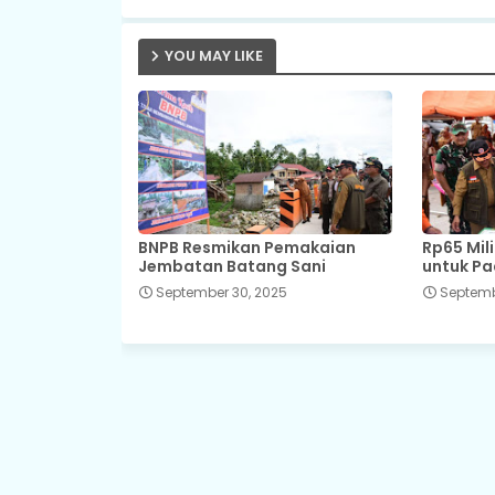
YOU MAY LIKE
BNPB Resmikan Pemakaian
Rp65 Mil
Jembatan Batang Sani
untuk P
September 30, 2025
Septemb