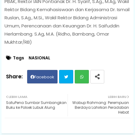
PBAK, Rektor IAIN Pontianak Dr. H. Syarif, S.Ag., M.Ag, Wakil
Rektor Bidang Kemahasiswaan dan Kerjasama Dr. Ismail
Ruslan, S.Ag., M.Si., Wakil Rektor Bidang Administrasi
Umum, Perencanaan dan Keuangan Dr. H. Saifuddin
Herlambang. S.Ag, M.A. (Ridho, Bambang, Omar
Mukhtar/RB)
Tags
NASIONAL
Facebook
Twit
Wh
LEBIH LAMA
LEBIH BARU
SatuPena Sumbar Sumbangkan
Wabup Rahmang: Perempuan
ter
ats
Buku ke Polsek Lubuk Alung
Berdaya Lahirkan Peradaban
Hebat
ap
p