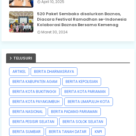
April 10, 2025
520 Paket Sembako disalurkan Baznas,
Diacara Festival Ramadhan se-Indonesia
Kolaborasi Baznas Bersama Kemenag
Maret 30, 2024
TELUSURI
ARTIKEL
BERITA DHARMASRAYA
BERITA KABUPATEN AGAM
BERITA KEPOLISIAN
BERITA KOTA BUKITINGGI
BERITA KOTA PARIAMAN
BERITA KOTA PAYAKUMBUH
BERITA LIMAPULUH KOTA
BERITA NASIONAL
BERITA PADANG PARIAMAN
BERITA PESISIR SELATAN
BERITA SOLOK SELATAN
BERITA SUMBAR
BERITA TANAH DATAR
KNPI