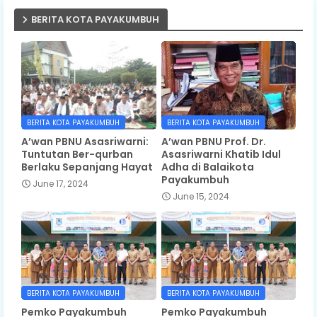
BERITA KOTA PAYAKUMBUH
BERITA KOTA PAYAKUMBUH
BERITA KOTA PAYAKUMBUH
A’wan PBNU Asasriwarni:
A’wan PBNU Prof. Dr.
Tuntutan Ber-qurban
Asasriwarni Khatib Idul
Berlaku Sepanjang Hayat
Adha di Balaikota
Payakumbuh
June 17, 2024
June 15, 2024
BERITA KOTA PAYAKUMBUH
BERITA KOTA PAYAKUMBUH
Pemko Payakumbuh
Pemko Payakumbuh