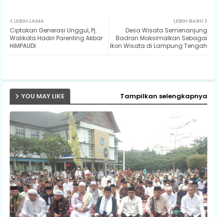
Twit
Wh
LEBIH LAMA
LEBIH BARU
Ciptakan Generasi Unggul, Pj.
Desa Wisata Semenanjung
ter
ats
Walikota Hadiri Parenting Akbar
Badran Maksimalkan Sebagai
HIMPAUDI
Ikon Wisata di Lampung Tengah
ap
p
YOU MAY LIKE
Tampilkan selengkapnya