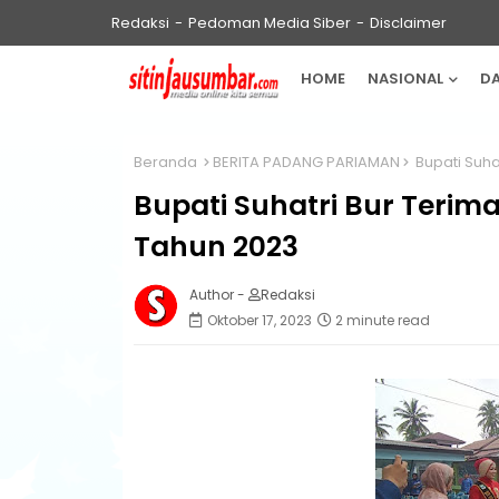
Redaksi
Pedoman Media Siber
Disclaimer
HOME
NASIONAL
D
Beranda
BERITA PADANG PARIAMAN
Bupati Suha
Bupati Suhatri Bur Terima
Tahun 2023
Author -
Redaksi
Oktober 17, 2023
2 minute read