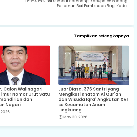
TP-PKK Provinsi Sumbar Sambangi Kabupaten Padang
Pariaman Beri Pembinaan Bagi Kader
Tampilkan selengkapnya
 Calon Walinagari
Luar Biasa, 376 Santri yang
Timur Nomor Urut Satu
Mengikuti Khatam Al Qur'an
mandirian dan
dan Wisuda Iqra' Angkatan XVI
an Nagari
se Kecamatan Anam
Lingkuang
 2026
May 30, 2026