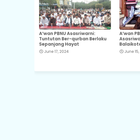
A’wan PBNU Asasriwarni:
A’wan PB
Tuntutan Ber-qurban Berlaku
Asasriwar
Sepanjang Hayat
Balaiko
June 17, 2024
June 15,