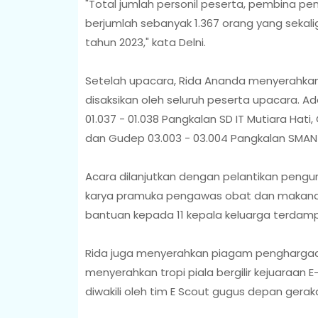
"Total jumlah personil peserta, pembina p
berjumlah sebanyak 1.367 orang yang sekali
tahun 2023," kata Delni.
Setelah upacara, Rida Ananda menyerahkan 
disaksikan oleh seluruh peserta upacara. Ad
01.037 - 01.038 Pangkalan SD IT Mutiara Hat
dan Gudep 03.003 - 03.004 Pangkalan SMAN
Acara dilanjutkan dengan pelantikan peng
karya pramuka pengawas obat dan makana
bantuan kepada 11 kepala keluarga terdampa
Rida juga menyerahkan piagam penghargaan
menyerahkan tropi piala bergilir kejuaraan
diwakili oleh tim E Scout gugus depan ger