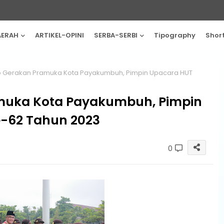
AERAH
ARTIKEL-OPINI
SERBA-SERBI
Tipography
Shor
Gerakan Pramuka Kota Payakumbuh, Pimpin Upacara HUT
muka Kota Payakumbuh, Pimpin
-62 Tahun 2023
0