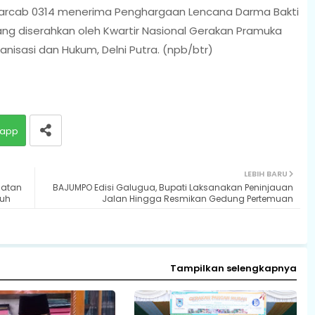
Kwarcab 0314 menerima Penghargaan Lencana Darma Bakti
ang diserahkan oleh Kwartir Nasional Gerakan Pramuka
anisasi dan Hukum, Delni Putra. (npb/btr)
app
LEBIH BARU
iatan
BAJUMPO Edisi Galugua, Bupati Laksanakan Peninjauan
buh
Jalan Hingga Resmikan Gedung Pertemuan
Tampilkan selengkapnya