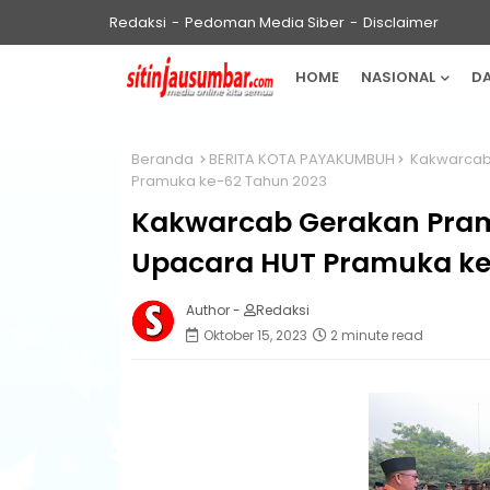
Redaksi
Pedoman Media Siber
Disclaimer
HOME
NASIONAL
D
Beranda
BERITA KOTA PAYAKUMBUH
Kakwarcab 
Pramuka ke-62 Tahun 2023
Kakwarcab Gerakan Pra
Upacara HUT Pramuka ke
Author -
Redaksi
Oktober 15, 2023
2 minute read