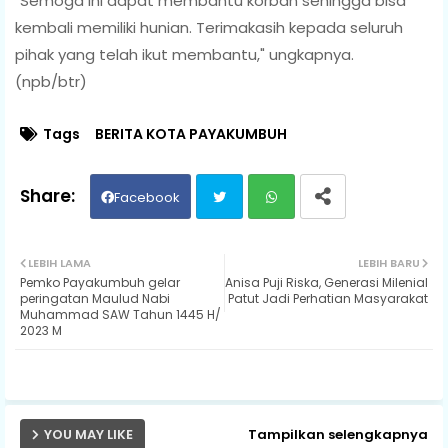
"Semoga ini dapat membantu korban sehingga bisa
kembali memiliki hunian. Terimakasih kepada seluruh
pihak yang telah ikut membantu," ungkapnya.
(npb/btr)
Tags
BERITA KOTA PAYAKUMBUH
Facebook
Twit
Wh
LEBIH LAMA
LEBIH BARU
Pemko Payakumbuh gelar
Anisa Puji Riska, Generasi Milenial
ter
ats
peringatan Maulud Nabi
Patut Jadi Perhatian Masyarakat
Muhammad SAW Tahun 1445 H/
2023 M
ap
p
YOU MAY LIKE
Tampilkan selengkapnya