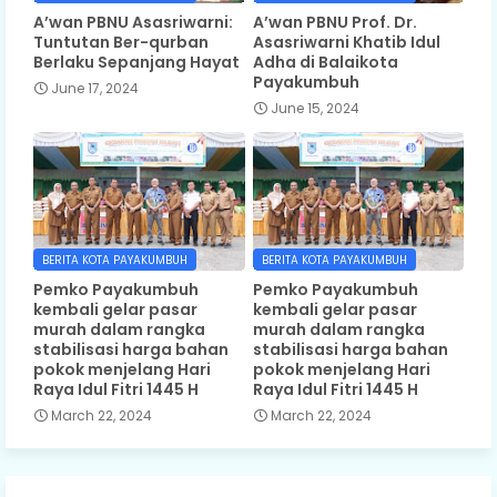
A’wan PBNU Asasriwarni:
A’wan PBNU Prof. Dr.
Tuntutan Ber-qurban
Asasriwarni Khatib Idul
Berlaku Sepanjang Hayat
Adha di Balaikota
Payakumbuh
June 17, 2024
June 15, 2024
BERITA KOTA PAYAKUMBUH
BERITA KOTA PAYAKUMBUH
Pemko Payakumbuh
Pemko Payakumbuh
kembali gelar pasar
kembali gelar pasar
murah dalam rangka
murah dalam rangka
stabilisasi harga bahan
stabilisasi harga bahan
pokok menjelang Hari
pokok menjelang Hari
Raya Idul Fitri 1445 H
Raya Idul Fitri 1445 H
March 22, 2024
March 22, 2024