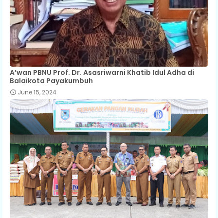
A’wan PBNU Prof. Dr. Asasriwarni Khatib Idul Adha di
Balaikota Payakumbuh
June 15, 2024