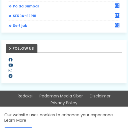
(1)
Polda Sumbar
(73)
SERBA-SERBI
(1)
Sertijab
FOLLOW US
Redaksi
Pedoman Media Siber
Disclaimer
Privacy Policy
Design by -
Free Blogger Templates
| Distributed by
Our website uses cookies to enhance your experience.
Learn More
Sitinjausumbarnews