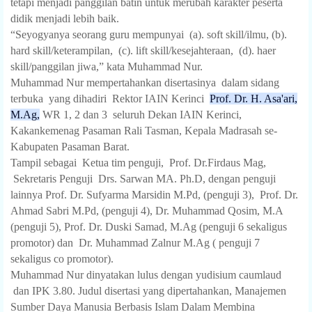
tetapi menjadi panggilan batin untuk merubah karakter peserta
didik menjadi lebih baik.
“Seyogyanya seorang guru mempunyai
(a). soft skill/ilmu, (b).
hard skill/keterampilan,
(c). lift skill/kesejahteraan,
(d). haer
skill/panggilan jiwa,” kata Muhammad Nur.
Muhammad Nur mempertahankan disertasinya
dalam sidang
terbuka
yang dihadiri
Rektor IAIN Kerinci
Prof. Dr. H. Asa'ari,
M.Ag,
WR 1, 2 dan 3
seluruh Dekan IAIN Kerinci,
Kakankemenag Pasaman Rali Tasman, Kepala Madrasah se-
Kabupaten Pasaman Barat.
Tampil sebagai
Ketua tim penguji,
Prof. Dr.Firdaus Mag,
Sekretaris Penguji
Drs. Sarwan MA. Ph.D, dengan penguji
lainnya Prof. Dr. Sufyarma Marsidin M.Pd, (penguji 3),
Prof. Dr.
Ahmad Sabri M.Pd, (penguji 4), Dr. Muhammad Qosim, M.A
(penguji 5), Prof. Dr. Duski Samad, M.Ag (penguji 6 sekaligus
promotor) dan
Dr. Muhammad Zalnur M.Ag ( penguji 7
sekaligus co promotor).
Muhammad Nur dinyatakan lulus dengan yudisium caumlaud
dan IPK 3.80. Judul disertasi yang dipertahankan, Manajemen
Sumber Daya Manusia Berbasis Islam Dalam Membina