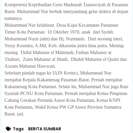
Kompetensi Kepribadian Guru Madrasah Tsanawiyah di Pasaman
Barat. Muhammad Nur berhak menyandang gelar doktor di depan
namanya.
Muhammad Nur kelahiran
Desa Kajai Kecamatan Pariaman
Timur Kota Pariaman
10 Oktober 1970, anak
dari Syekh
Muhammad Nazir (alm) dan Hj. Nurmanis.
Dari seorang isteri,
Yessy Kusmira, A.Md, Keb. dikarunia putra lima putra. Masing-
masing
Thifal Mahanur el Mahmudi, Farhan Mahanur at
Thahuri,
Zaim Mahanur al Jihadi,
Dhabit Mahanur el Qudsi dan
Azzam Mahanur Hawwari.
Sebelum pindah tugas ke IAIN Kerinci, Muhammad Nur
menjabat Kepala Kakamenag Pasaman Barat. Pernah menjabat
Kakamenag Kota Pariaman. Selain itu, Muhammad Nur juga Rais
Syuriah PCNU Kota Pariaman. Pernah menjabat Ketua Pimpinan
Cabang Gerakan Pemuda Ansor Kota Pariaman, Ketua KNPI
Kota Pariaman, Wakil Ketua PW GP Ansor Provinsi Sumatera
Barat. (at)
Tags
BERITA SUMBAR