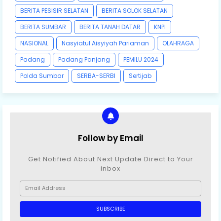
BERITA PESISIR SELATAN
BERITA SOLOK SELATAN
BERITA SUMBAR
BERITA TANAH DATAR
KNPI
NASIONAL
Nasyiatul Aisyiyah Pariaman
OLAHRAGA
Padang
Padang Panjang
PEMILU 2024
Polda Sumbar
SERBA-SERBI
Sertijab
Follow by Email
Get Notified About Next Update Direct to Your
inbox