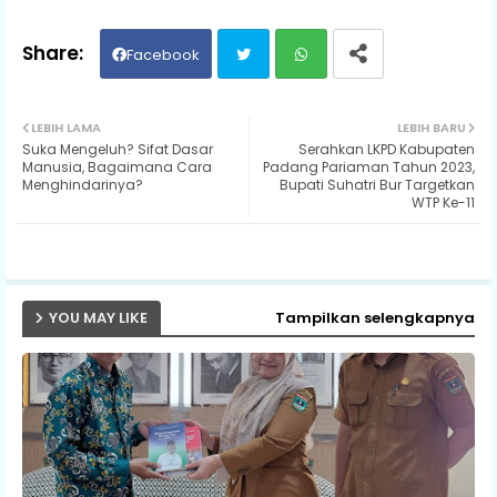
Facebook
Twit
Wh
LEBIH LAMA
LEBIH BARU
Suka Mengeluh? Sifat Dasar
Serahkan LKPD Kabupaten
ter
ats
Manusia, Bagaimana Cara
Padang Pariaman Tahun 2023,
Menghindarinya?
Bupati Suhatri Bur Targetkan
WTP Ke-11
ap
p
YOU MAY LIKE
Tampilkan selengkapnya