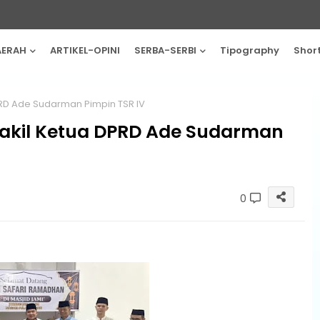
AERAH
ARTIKEL-OPINI
SERBA-SERBI
Tipography
Shor
RD Ade Sudarman Pimpin TSR IV
akil Ketua DPRD Ade Sudarman
0