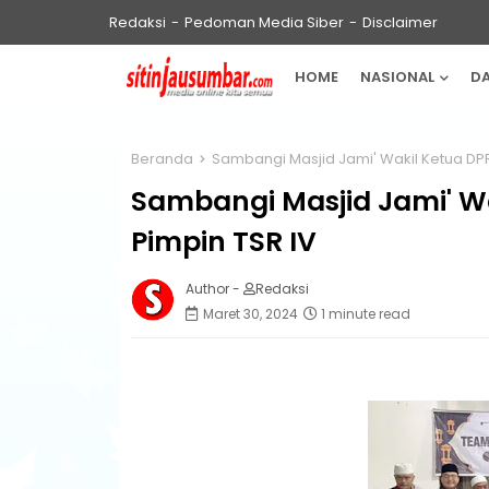
Redaksi
Pedoman Media Siber
Disclaimer
HOME
NASIONAL
D
Beranda
Sambangi Masjid Jami' Wakil Ketua DP
Sambangi Masjid Jami' W
Pimpin TSR IV
Author -
Redaksi
Maret 30, 2024
1 minute read