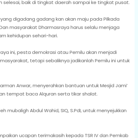
elesai, baik di tingkat daerah sampai ke tingkat pusat.
 yang digadang gadang kan akan maju pada Pilkada
 Dan masyarakat Dharmasraya harus selalu menjaga
 kehidupan sehari-hari.
aya ini, pesta demokrasi atau Pemilu akan menjadi
syarakat, tetapi sebaliknya jadikanlah Pemilu ini untuk
darman Anwar, menyerahkan bantuan untuk Mesjid Jami’
dan tempat baca Alquran serta tikar shalat.
eh mubaligh Abdul Wahid, SIQ, S.PdI, untuk menyejukkan
ampaikan ucapan terimakasih kepada TSR IV dan Pemkab