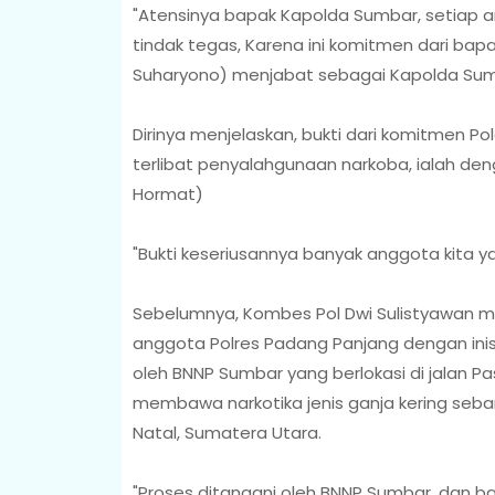
"Atensinya bapak Kapolda Sumbar, setiap 
tindak tegas, Karena ini komitmen dari bapa
Suharyono) menjabat sebagai Kapolda Sum
Dirinya menjelaskan, bukti dari komitmen
terlibat penyalahgunaan narkoba, ialah de
Hormat)
"Bukti keseriusannya banyak anggota kita ya
Sebelumnya, Kombes Pol Dwi Sulistyawan m
anggota Polres Padang Panjang dengan inisia
oleh BNNP Sumbar yang berlokasi di jalan 
membawa narkotika jenis ganja kering seba
Natal, Sumatera Utara.
"Proses ditangani oleh BNNP Sumbar, dan b