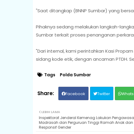
"Saat ditangkap (BNNP Sumbar) yang bersang
Pihaknya sedang melakukan langkah-langkah
Sumbar terkait proses penanganan perkar
"Dari internal, kami perintahkan Kasi Prop
sidang kode etik, dengan ancaman PTDH. Se
Tags
Polda Sumbar
Facebook
Twitter
Whats
LEBIH LAMA
Inspektorat Jenderal Kemenag Lakukan Pengawas
Madrasah dan Perguruan Tinggi Ramah Anak dan
Responsif Gender