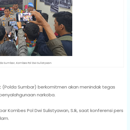
da Sumbar, Kombes Pol Dwi Sulistywan
at (Polda Sumbar) berkomitmen akan menindak tegas
s penyalahgunaan narkoba.
r Kombes Pol Dwi Sulistyawan, S.Ik, saat konferensi pers
lam.