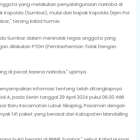
anggota yang melakukan penyalahgunaan narkoba di
k Kapolda (Sumbar), mulai dari bapak Kapolda (Irjen Pol
bar," terang kabid humas
 Polda Sumbar dalam menindak tegas anggota yang
ngan dilakukan PTDH (Pemberhentian Tidak Dengan
ng di pecat karena narkoba," ujarnya.
enyampaikan informasi tentang telah ditangkapnya
l A, pada Senin tanggal 29 April 2024 pukul 06.00 WIB
Pasar Baru Kecamatan Lubuk Sikaping, Pasaman dengan
nyak 141 paket yang berasal dari Kabupaten Mandailing
arang bukti berada di BNNP Sumbar," sebut Kabid Humas