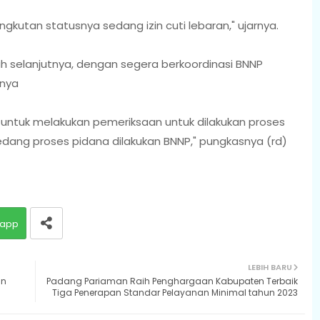
kutan statusnya sedang izin cuti lebaran," ujarnya.
 selanjutnya, dengan segera berkoordinasi BNNP
anya
am untuk melakukan pemeriksaan untuk dilakukan proses
dang proses pidana dilakukan BNNP," pungkasnya (rd)
app
LEBIH BARU
an
Padang Pariaman Raih Penghargaan Kabupaten Terbaik
Tiga Penerapan Standar Pelayanan Minimal tahun 2023