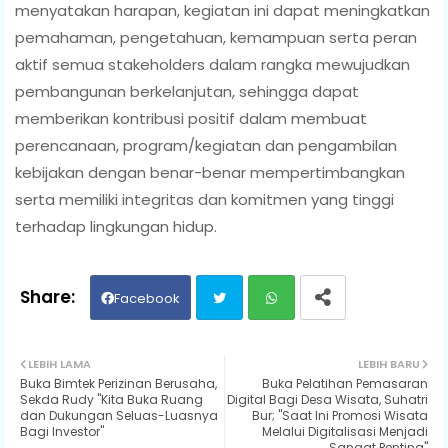
menyatakan harapan, kegiatan ini dapat meningkatkan
pemahaman, pengetahuan, kemampuan serta peran
aktif semua stakeholders dalam rangka mewujudkan
pembangunan berkelanjutan, sehingga dapat
memberikan kontribusi positif dalam membuat
perencanaan, program/kegiatan dan pengambilan
kebijakan dengan benar-benar mempertimbangkan
serta memiliki integritas dan komitmen yang tinggi
terhadap lingkungan hidup.
Facebook
Twit
Wh
LEBIH LAMA
LEBIH BARU
Buka Bimtek Perizinan Berusaha,
Buka Pelatihan Pemasaran
ter
ats
Sekda Rudy "Kita Buka Ruang
Digital Bagi Desa Wisata, Suhatri
dan Dukungan Seluas-Luasnya
Bur; "Saat Ini Promosi Wisata
Bagi Investor"
Melalui Digitalisasi Menjadi
ap
Sangat Penting"