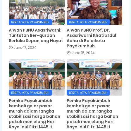
BERITA KOTA PAYAKUMBUH
BERITA KOTA PAYAKUMBUH
A’wan PBNU Asasriwarni:
A’wan PBNU Prof. Dr.
Tuntutan Ber-qurban
Asasriwarni Khatib Idul
Berlaku Sepanjang Hayat
Adha di Balaikota
Payakumbuh
June 17, 2024
June 15, 2024
BERITA KOTA PAYAKUMBUH
BERITA KOTA PAYAKUMBUH
Pemko Payakumbuh
Pemko Payakumbuh
kembali gelar pasar
kembali gelar pasar
murah dalam rangka
murah dalam rangka
stabilisasi harga bahan
stabilisasi harga bahan
pokok menjelang Hari
pokok menjelang Hari
Raya Idul Fitri 1445 H
Raya Idul Fitri 1445 H