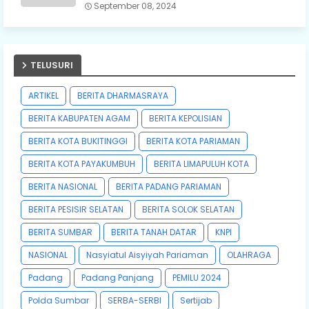
September 08, 2024
TELUSURI
ARTIKEL
BERITA DHARMASRAYA
BERITA KABUPATEN AGAM
BERITA KEPOLISIAN
BERITA KOTA BUKITINGGI
BERITA KOTA PARIAMAN
BERITA KOTA PAYAKUMBUH
BERITA LIMAPULUH KOTA
BERITA NASIONAL
BERITA PADANG PARIAMAN
BERITA PESISIR SELATAN
BERITA SOLOK SELATAN
BERITA SUMBAR
BERITA TANAH DATAR
KNPI
NASIONAL
Nasyiatul Aisyiyah Pariaman
OLAHRAGA
Padang
Padang Panjang
PEMILU 2024
Polda Sumbar
SERBA-SERBI
Sertijab