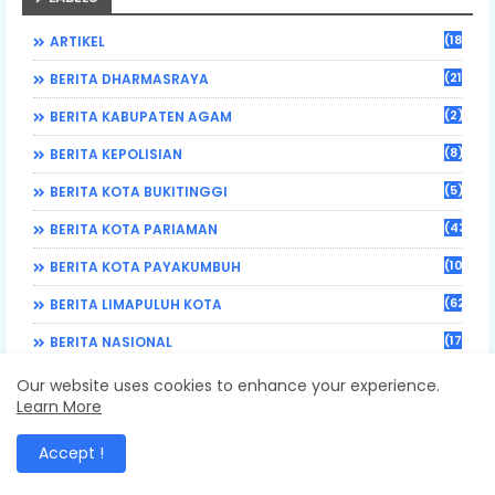
(184)
ARTIKEL
(21)
BERITA DHARMASRAYA
(2)
BERITA KABUPATEN AGAM
(8)
BERITA KEPOLISIAN
(5)
BERITA KOTA BUKITINGGI
(43)
BERITA KOTA PARIAMAN
(108)
BERITA KOTA PAYAKUMBUH
(62)
BERITA LIMAPULUH KOTA
(17)
BERITA NASIONAL
(470)
BERITA PADANG PARIAMAN
Our website uses cookies to enhance your experience.
Learn More
(3)
BERITA PESISIR SELATAN
Accept !
(8)
BERITA SOLOK SELATAN
(71)
BERITA SUMBAR