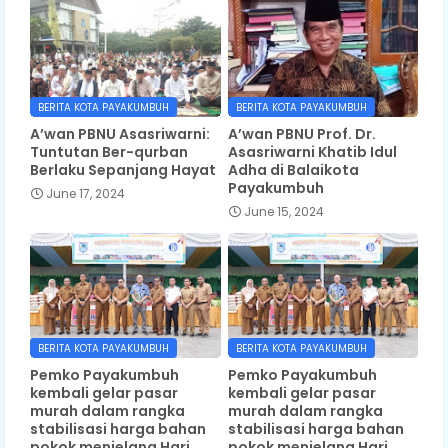
BERITA KOTA PAYAKUMBUH
BERITA KOTA PAYAKUMBUH
A’wan PBNU Asasriwarni:
A’wan PBNU Prof. Dr.
Tuntutan Ber-qurban
Asasriwarni Khatib Idul
Berlaku Sepanjang Hayat
Adha di Balaikota
Payakumbuh
June 17, 2024
June 15, 2024
BERITA KOTA PAYAKUMBUH
BERITA KOTA PAYAKUMBUH
Pemko Payakumbuh
Pemko Payakumbuh
kembali gelar pasar
kembali gelar pasar
murah dalam rangka
murah dalam rangka
stabilisasi harga bahan
stabilisasi harga bahan
pokok menjelang Hari
pokok menjelang Hari