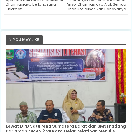
ter
ats
Dharmasraya Berlangsung
Ansor Dharmasraya Ajak Semua
Khidmat
Pihak Sosialisasikan Bahayanya
ap
p
YOU MAY LIKE
Lewat DPD SatuPena Sumatera Barat dan SMSI Padang
Pariaman, SMAN 2 VII Koto Gelar Pelatihan Menulis