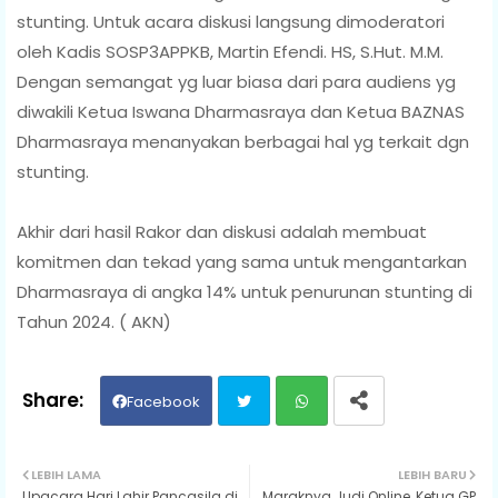
stunting. Untuk acara diskusi langsung dimoderatori
oleh Kadis SOSP3APPKB, Martin Efendi. HS, S.Hut. M.M.
Dengan semangat yg luar biasa dari para audiens yg
diwakili Ketua Iswana Dharmasraya dan Ketua BAZNAS
Dharmasraya menanyakan berbagai hal yg terkait dgn
stunting.
Akhir dari hasil Rakor dan diskusi adalah membuat
komitmen dan tekad yang sama untuk mengantarkan
Dharmasraya di angka 14% untuk penurunan stunting di
Tahun 2024. ( AKN)
Facebook
Twit
Wh
LEBIH LAMA
LEBIH BARU
Upacara Hari Lahir Pancasila di
Maraknya Judi Online, Ketua GP