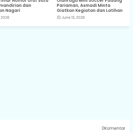
Timur Nomor Urut Satu
Olahraga Mini Soccer Padang
mandirian dan
Pariaman, Asmadi Minta
an Nagari
Giatkan Kegiatan dan Latihan
 2026
June 13, 2026
0Komentar