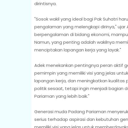
dirintisnya.
"Sosok wakil yang ideal bagi Pak Suhatri h
pengalaman yang melengkapi dirinya," ujar A
berpengalaman di bidang ekonomi, mampu men
Namun, yang penting adalah wakilnya mem
menciptakan lapangan kerja yang layak."
Adek menekankan pentingnya peran aktif ge
pemimpin yang memiliki visi yang jelas u
lapangan kerja, dan meningkatkan kualitas pe
politik sesaat, tetapi ingin menjadi bagi
Pariaman yang lebih baik."
Generasi muda Padang Pariaman menyeruka
serius terhadap aspirasi dan kebutuhan ge
memiliki visi yang jelas untuk memberday