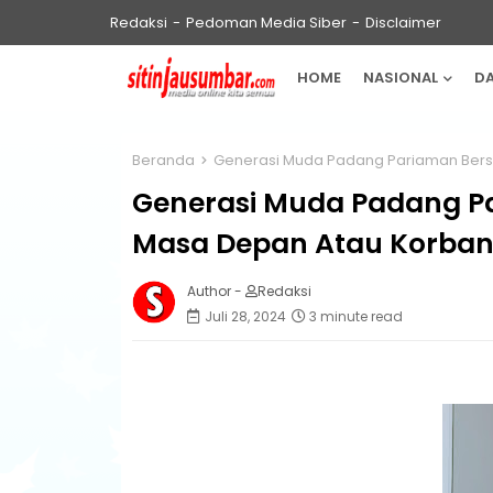
Redaksi
Pedoman Media Siber
Disclaimer
HOME
NASIONAL
D
Beranda
Generasi Muda Padang Pariaman Bersua
Generasi Muda Padang Pa
Masa Depan Atau Korban P
Author -
Redaksi
Juli 28, 2024
3 minute read