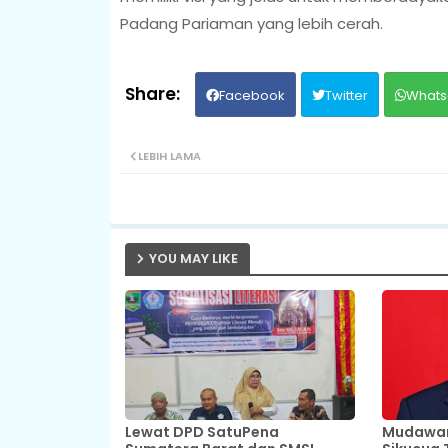
Padang Pariaman yang lebih cerah.
Facebook
Twitter
Whats
LEBIH LAMA
YOU MAY LIKE
Lewat DPD SatuPena
Mudawar,