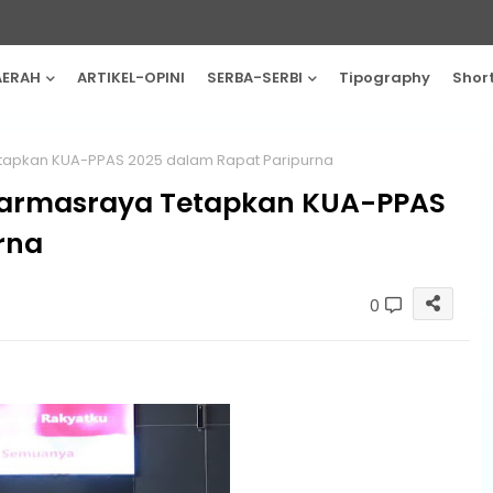
AERAH
ARTIKEL-OPINI
SERBA-SERBI
Tipography
Shor
tapkan KUA-PPAS 2025 dalam Rapat Paripurna
harmasraya Tetapkan KUA-PPAS
rna
0