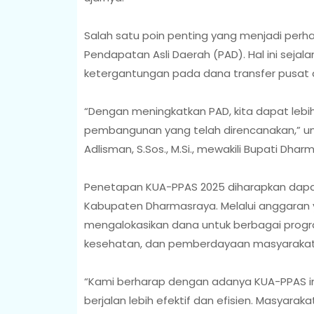
Salah satu poin penting yang menjadi perh
Pendapatan Asli Daerah (PAD). Hal ini sej
ketergantungan pada dana transfer pusat
“Dengan meningkatkan PAD, kita dapat leb
pembangunan yang telah direncanakan,” un
Adlisman, S.Sos., M.Si., mewakili Bupati Dha
Penetapan KUA-PPAS 2025 diharapkan dapa
Kabupaten Dharmasraya. Melalui anggaran 
mengalokasikan dana untuk berbagai progra
kesehatan, dan pemberdayaan masyarakat
“Kami berharap dengan adanya KUA-PPAS i
berjalan lebih efektif dan efisien. Masyar