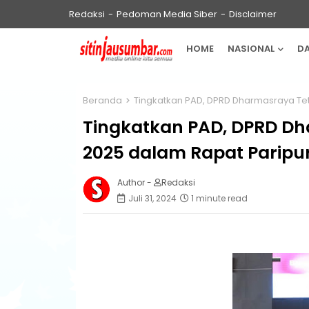
Redaksi
Pedoman Media Siber
Disclaimer
HOME
NASIONAL
D
Beranda
Tingkatkan PAD, DPRD Dharmasraya Te
Tingkatkan PAD, DPRD D
2025 dalam Rapat Paripu
Author -
Redaksi
Juli 31, 2024
1 minute read