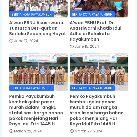
BERITA KOTA PAYAKUMBUH
BERITA KOTA PAYAKUMBUH
A’wan PBNU Asasriwarni:
A’wan PBNU Prof. Dr.
Tuntutan Ber-qurban
Asasriwarni Khatib Idul
Berlaku Sepanjang Hayat
Adha di Balaikota
Payakumbuh
June 17, 2024
June 15, 2024
BERITA KOTA PAYAKUMBUH
BERITA KOTA PAYAKUMBUH
Pemko Payakumbuh
Pemko Payakumbuh
kembali gelar pasar
kembali gelar pasar
murah dalam rangka
murah dalam rangka
stabilisasi harga bahan
stabilisasi harga bahan
pokok menjelang Hari
pokok menjelang Hari
Raya Idul Fitri 1445 H
Raya Idul Fitri 1445 H
March 22, 2024
March 22, 2024