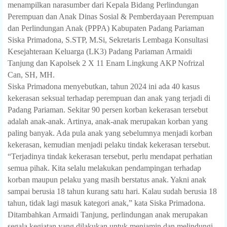
menampilkan narasumber dari Kepala Bidang Perlindungan
Perempuan dan Anak Dinas Sosial & Pemberdayaan Perempuan
dan Perlindungan Anak (PPPA) Kabupaten Padang Pariaman
Siska Primadona, S.STP, M.Si, Sekretaris Lembaga Konsultasi
Kesejahteraan Keluarga (LK3) Padang Pariaman Armaidi
Tanjung dan Kapolsek 2 X 11 Enam Lingkung AKP Nofrizal
Can, SH, MH.
Siska Primadona menyebutkan, tahun 2024 ini ada 40 kasus
kekerasan seksual terhadap perempuan dan anak yang terjadi di
Padang Pariaman. Sekitar 90 persen korban kekerasan tersebut
adalah anak-anak. Artinya, anak-anak merupakan korban yang
paling banyak. Ada pula anak yang sebelumnya menjadi korban
kekerasan, kemudian menjadi pelaku tindak kekerasan tersebut.
“Terjadinya tindak kekerasan tersebut, perlu mendapat perhatian
semua pihak. Kita selalu melakukan pendampingan terhadap
korban maupun pelaku yang masih berstatus anak. Yakni anak
sampai berusia 18 tahun kurang satu hari. Kalau sudah berusia 18
tahun, tidak lagi masuk kategori anak,” kata Siska Primadona.
Ditambahkan Armaidi Tanjung, perlindungan anak merupakan
segala kegiatan yang dilakukan untuk menjamin dan melindungi