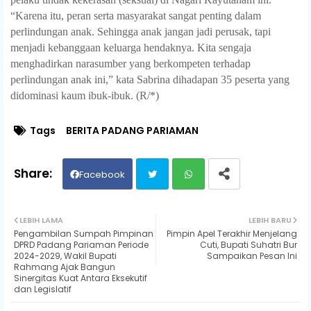
“Karena itu, peran serta masyarakat sangat penting dalam
perlindungan anak. Sehingga anak jangan jadi perusak, tapi
menjadi kebanggaan keluarga hendaknya. Kita sengaja
menghadirkan narasumber yang berkompeten terhadap
perlindungan anak ini,” kata Sabrina dihadapan 35 peserta yang
didominasi kaum ibuk-ibuk. (R/*)
Tags
BERITA PADANG PARIAMAN
Facebook
Twit
Wh
LEBIH LAMA
LEBIH BARU
Pengambilan Sumpah Pimpinan
Pimpin Apel Terakhir Menjelang
ter
ats
DPRD Padang Pariaman Periode
Cuti, Bupati Suhatri Bur
2024-2029, Wakil Bupati
Sampaikan Pesan Ini
Rahmang Ajak Bangun
ap
Sinergitas Kuat Antara Eksekutif
dan Legislatif
p