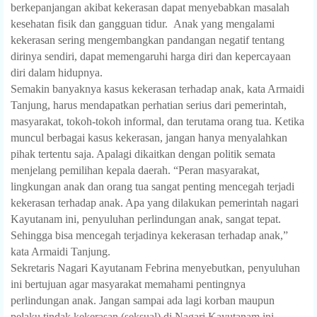
berkepanjangan akibat kekerasan dapat menyebabkan masalah
kesehatan fisik dan gangguan tidur.
Anak yang mengalami
kekerasan sering mengembangkan pandangan negatif tentang
dirinya sendiri, dapat memengaruhi harga diri dan kepercayaan
diri dalam hidupnya.
Semakin banyaknya kasus kekerasan terhadap anak, kata Armaidi
Tanjung, harus mendapatkan perhatian serius dari pemerintah,
masyarakat, tokoh-tokoh informal, dan terutama orang tua. Ketika
muncul berbagai kasus kekerasan, jangan hanya menyalahkan
pihak tertentu saja. Apalagi dikaitkan dengan politik semata
menjelang pemilihan kepala daerah. “Peran masyarakat,
lingkungan anak dan orang tua sangat penting mencegah terjadi
kekerasan terhadap anak. Apa yang dilakukan pemerintah nagari
Kayutanam ini, penyuluhan perlindungan anak, sangat tepat.
Sehingga bisa mencegah terjadinya kekerasan terhadap anak,”
kata Armaidi Tanjung.
Sekretaris Nagari Kayutanam Febrina menyebutkan, penyuluhan
ini bertujuan agar masyarakat memahami pentingnya
perlindungan anak. Jangan sampai ada lagi korban maupun
pelaku tindak kekerasan (seksual) di Nagari Kayutanam ini.