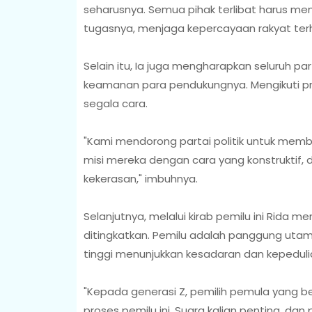
seharusnya. Semua pihak terlibat harus men
tugasnya, menjaga kepercayaan rakyat ter
Selain itu, Ia juga mengharapkan seluruh pa
keamanan para pendukungnya. Mengikuti pr
segala cara.
"Kami mendorong partai politik untuk me
misi mereka dengan cara yang konstruktif,
kekerasan," imbuhnya.
Selanjutnya, melalui kirab pemilu ini Rida 
ditingkatkan. Pemilu adalah panggung utama
tinggi menunjukkan kesadaran dan kepedul
"Kepada generasi Z, pemilih pemula yang b
proses pemilu ini. Suara kalian penting, dan