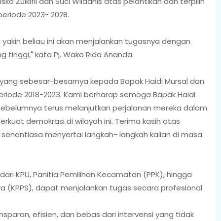
isko Zulkifli dan Suci Wildanis atas pelantikan dan terpilih
eriode 2023- 2028.
 yakin beliau ini akan menjalankan tugasnya dengan
ng tinggi," kata Pj. Wako Rida Ananda.
 yang sebesar-besarnya kepada Bapak Haidi Mursal dan
eriode 2018-2023. Kami berharap semoga Bapak Haidi
 sebelumnya terus melanjutkan perjalanan mereka dalam
uat demokrasi di wilayah ini. Terima kasih atas
senantiasa menyertai langkah- langkah kalian di masa
dari KPU, Panitia Pemilihan Kecamatan (PPK), hingga
(KPPS), dapat menjalankan tugas secara profesional.
paran, efisien, dan bebas dari intervensi yang tidak