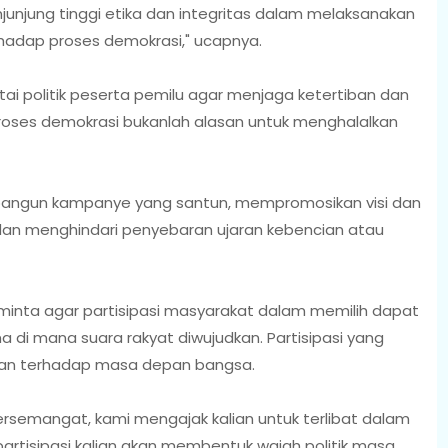
junjung tinggi etika dan integritas dalam melaksanakan
hadap proses demokrasi," ucapnya.
rtai politik peserta pemilu agar menjaga ketertiban dan
oses demokrasi bukanlah alasan untuk menghalalkan
mbangun kampanye yang santun, mempromosikan visi dan
 dan menghindari penyebaran ujaran kebencian atau
meminta agar partisipasi masyarakat dalam memilih dapat
 di mana suara rakyat diwujudkan. Partisipasi yang
ian terhadap masa depan bangsa.
ersemangat, kami mengajak kalian untuk terlibat dalam
 partisipasi kalian akan membentuk wajah politik masa