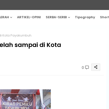
AERAH
ARTIKEL-OPINI
SERBA-SERBI
Tipography
Shor
di Kota Payakumbuh.
telah sampai di Kota
0