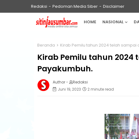
Redaksi
Pedoman Media Siber
Disclaimer
HOME
NASIONAL
D
Beranda
Kirab Pemilu tahun 2024 telah sampai 
Kirab Pemilu tahun 2024 
Payakumbuh.
Author -
Redaksi
Juni 19, 2023
2 minute read